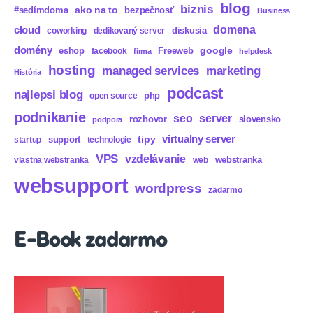
blog
biznis
ako na to
#sedímdoma
bezpečnosť
Business
domena
cloud
diskusia
coworking
dedikovaný server
domény
eshop
Freeweb
google
facebook
firma
helpdesk
hosting
marketing
managed services
História
podcast
najlepsi blog
php
open source
podnikanie
seo
server
rozhovor
slovensko
podpora
virtualny server
tipy
support
startup
technologie
VPS
vzdelávanie
webstranka
vlastna webstranka
web
websupport
wordpress
zadarmo
E-Book zadarmo