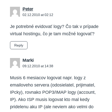
says:
Peter
02.12.2010 at 02:12
Je potrebné evidovať logy? Čo tak v prípade
virtual hostingu, čo je tam možné logovať?
Reply
says:
Marki
09.12.2010 at 14:38
Musis 6 mesiacov logovat napr. logy z
emailoveho servera (odosielatel, prijimatel,
IPcky), rovnako POP3/IMAP logy (account,
IP). Ako ISP musis logovat kto mal kedy
pridelenu aku IP (ale neviem ako velmi do