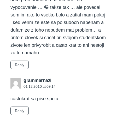
vypocuvanie … 😀 takze tak … ale povedal
som im ako to vsetko bolo a zatial mam pokoj
i ked verim ze este sa po sudoch nabeham a
dufam ze z toho nebudem mat problem… a
pritom clovek si chcel pri svojom studentskom
zivote len privyrobit a casto krat to ani nestoji
za tu namahu…
Reply
says:
grammarnazi
01.12.2010 at 09:14
castokrat sa pise spolu
Reply