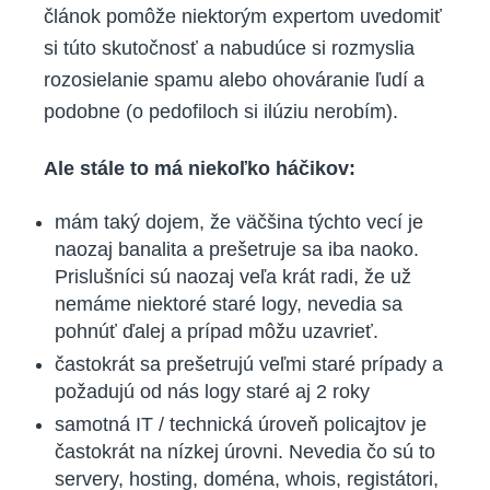
článok pomôže niektorým expertom uvedomiť
si túto skutočnosť a nabudúce si rozmyslia
rozosielanie spamu alebo ohováranie ľudí a
podobne (o pedofiloch si ilúziu nerobím).
Ale stále to má niekoľko háčikov:
mám taký dojem, že väčšina týchto vecí je
naozaj banalita a prešetruje sa iba naoko.
Prislušníci sú naozaj veľa krát radi, že už
nemáme niektoré staré logy, nevedia sa
pohnúť ďalej a prípad môžu uzavrieť.
častokrát sa prešetrujú veľmi staré prípady a
požadujú od nás logy staré aj 2 roky
samotná IT / technická úroveň policajtov je
častokrát na nízkej úrovni. Nevedia čo sú to
servery, hosting, doména, whois, registátori,