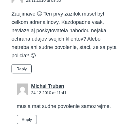
29.11.2010 at 09:30
Zaujimave 🙂 Ten prvy zazitok musel byt
celkom adrenalinovy. Kazdopadne vsak,
neviaze aj poskytovatela nahodou nejaka
ochrana udajov svojich klientov? Alebo
netreba ani sudne povolenie, staci, ze sa pyta
policia? 🙂
Reply
says:
Michal Truban
24.12.2010 at 11:41
musia mat sudne povolenie samozrejme.
Reply