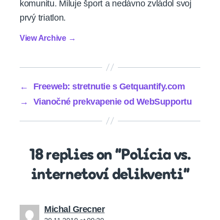
komunitu. Miluje šport a nedávno zvládol svoj
prvý triatlon.
View Archive
→
←
Freeweb: stretnutie s Getquantify.com
→
Vianočné prekvapenie od WebSupportu
18 replies on “Polícia vs.
internetoví delikventi”
says:
Michal Grecner