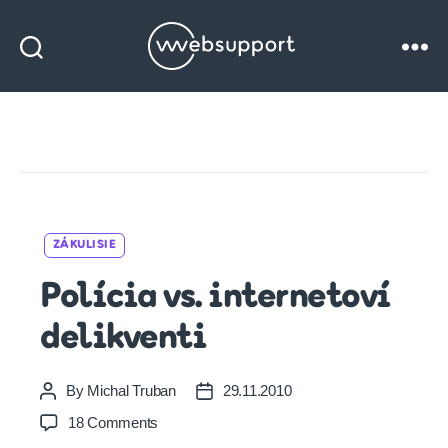
Websupport
blog
Categories
ZÁKULISIE
Polícia vs. internetoví
delikventi
By
Michal Truban
29.11.2010
Post
Post
author
date
on
18 Comments
Polícia