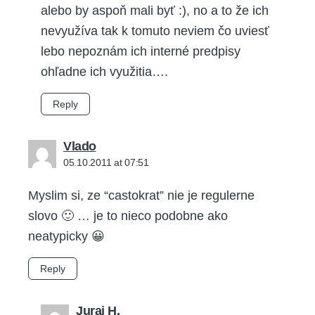
alebo by aspoň mali byť :), no a to že ich
nevyužíva tak k tomuto neviem čo uviesť
lebo nepoznám ich interné predpisy
ohľadne ich využitia….
Reply
says:
Vlado
05.10.2011 at 07:51
Myslim si, ze “castokrat” nie je regulerne
slovo 🙂 … je to nieco podobne ako
neatypicky 😀
Reply
says:
Juraj H.