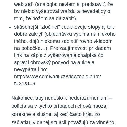
web atď. (analógia: neviem si predstaviť, že
by niekto vyšetroval vraždu a nevedel by o
tom, že nožom sa dá zabiť).
skúsenejší “zločinci” vedia svoje stopy aj tak
dobre zakryť (objednávku vyplnia na niekoho
iného, dajú niekomu zaplatiť rovno vkladom
na pobočke…). Pre zaujímavosť prikladám
link na zápis z vyšetrovania chalpíka čo
spravil obrovský podvod na aukre a
nevypátrali ho:
http://www.comivadi.cz/viewtopic.php?
f=31&t=6
Nakoniec, aby nedošlo k nedorozumeniam –
polícia sa v týchto prípadoch chová naozaj
korektne a slušne, aj keď často krát, zo
začiatku, v danej situácii považujú za vinného