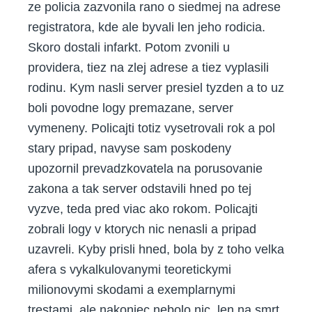
ze policia zazvonila rano o siedmej na adrese
registratora, kde ale byvali len jeho rodicia.
Skoro dostali infarkt. Potom zvonili u
providera, tiez na zlej adrese a tiez vyplasili
rodinu. Kym nasli server presiel tyzden a to uz
boli povodne logy premazane, server
vymeneny. Policajti totiz vysetrovali rok a pol
stary pripad, navyse sam poskodeny
upozornil prevadzkovatela na porusovanie
zakona a tak server odstavili hned po tej
vyzve, teda pred viac ako rokom. Policajti
zobrali logy v ktorych nic nenasli a pripad
uzavreli. Kyby prisli hned, bola by z toho velka
afera s vykalkulovanymi teoretickymi
milionovymi skodami a exemplarnymi
trestami. ale nakoniec nebolo nic, len na smrt