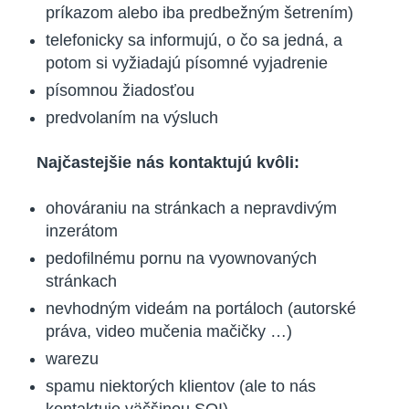
príkazom alebo iba predbežným šetrením)
telefonicky sa informujú, o čo sa jedná, a
potom si vyžiadajú písomné vyjadrenie
písomnou žiadosťou
predvolaním na výsluch
Najčastejšie nás kontaktujú kvôli:
ohováraniu na stránkach a nepravdivým
inzerátom
pedofilnému pornu na vyownovaných
stránkach
nevhodným videám na portáloch (autorské
práva, video mučenia mačičky …)
warezu
spamu niektorých klientov (ale to nás
kontaktuje väčšinou SOI)