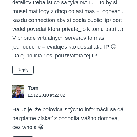
detailov treba ist co sa tyka NATu – to by si
musel mat logy z dhcp co asi mas + logovanu
kazdu connection aby si podla public_ip+port
vedel povedat ktora private_ip k tomu patri…)
V pripade virtualnych serverov to mas
jednoduche – evidujes kto dostal aku IP 🙂
Dalej policia riesi pouzivatela tej IP.
Reply
says:
Tom
12.12.2010 at 22:02
Haluz je, že polovica z týchto informácií sa dá
bezplatne získať z pohodlia Vášho domova,
cez whois 😀