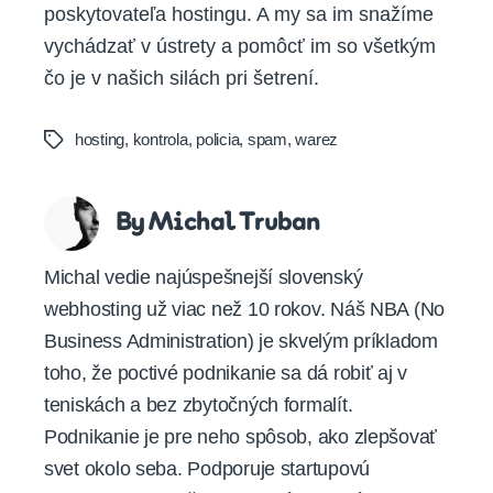
poskytovateľa hostingu. A my sa im snažíme
vychádzať v ústrety a pomôcť im so všetkým
čo je v našich silách pri šetrení.
hosting
,
kontrola
,
policia
,
spam
,
warez
Tags
By Michal Truban
Michal vedie najúspešnejší slovenský
webhosting už viac než 10 rokov. Náš NBA (No
Business Administration) je skvelým príkladom
toho, že poctivé podnikanie sa dá robiť aj v
teniskách a bez zbytočných formalít.
Podnikanie je pre neho spôsob, ako zlepšovať
svet okolo seba. Podporuje startupovú