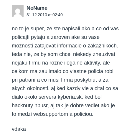
says:
NoName
31.12.2010 at 02:40
no to je super, ze ste napisali ako a co od vas
policajti pytaju a zaroven ake su vase
moznosti zatajovat informacie o zakaznikoch.
teda nie, ze by som chcel niekedy zneuzivat
nejaku firmu na rozne ilegalne aktivity, ale
celkom ma zaujimalo co vlastne policia robi
pri patrani a co musi firma poskytnut a za
akych okolnosti. aj ked kazdy vie a cital co sa
dialo okolo servera kyberia.sk, ked bol
hacknuty nbusr, aj tak je dobre vediet ako je
to medzi websupportom a policiou.
vdaka