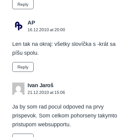
Reply
says:
AP
16.12.2010 at 20:00
Len tak na okraj: všetky slovíčka s -krát sa
píšu spolu.
Reply
says:
Ivan Jaroš
21.12.2010 at 15:06
Ja by som rad pocul odpoved na prvy
prispevok. Som celkom pohorseny takymto
pristupom websupportu.