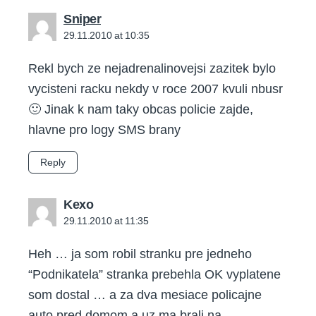
says:
Sniper
29.11.2010 at 10:35
Rekl bych ze nejadrenalinovejsi zazitek bylo
vycisteni racku nekdy v roce 2007 kvuli nbusr
🙂 Jinak k nam taky obcas policie zajde,
hlavne pro logy SMS brany
Reply
says:
Kexo
29.11.2010 at 11:35
Heh … ja som robil stranku pre jedneho
“Podnikatela” stranka prebehla OK vyplatene
som dostal … a za dva mesiace policajne
auto pred domom a uz ma brali na