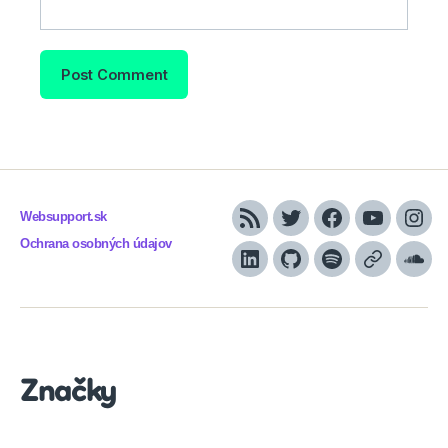
Websupport.sk
RSS
Twitter
Facebook
YouTube
Inst
Ochrana osobných údajov
LinkedIn
GitHub
Spotify
Apple
Sou
Podcasts
Značky