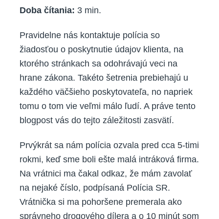
Doba čítania:
3
min.
Pravidelne nás kontaktuje polícia so
žiadosťou o poskytnutie údajov klienta, na
ktorého stránkach sa odohrávajú veci na
hrane zákona. Takéto šetrenia prebiehajú u
každého väčšieho poskytovateľa, no napriek
tomu o tom vie veľmi málo ľudí. A práve tento
blogpost vás do tejto záležitosti zasvätí.
Prvýkrát sa nám polícia ozvala pred cca 5-timi
rokmi, keď sme boli ešte malá intráková firma.
Na vrátnici ma čakal odkaz, že mám zavolať
na nejaké číslo, podpísaná Polícia SR.
Vrátnička si ma pohoršene premerala ako
správneho drogového dílera a o 10 minút som