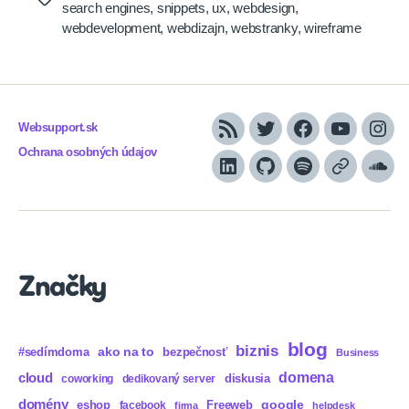
search engines
,
snippets
,
ux
,
webdesign
,
webdevelopment
,
webdizajn
,
webstranky
,
wireframe
Websupport.sk
RSS
Twitter
Facebook
YouTube
Inst
Ochrana osobných údajov
LinkedIn
GitHub
Spotify
Apple
Sou
Podcasts
Značky
blog
biznis
ako na to
#sedímdoma
bezpečnosť
Business
domena
cloud
diskusia
coworking
dedikovaný server
domény
eshop
Freeweb
google
facebook
firma
helpdesk