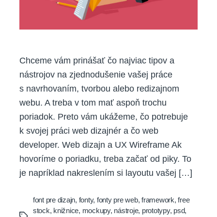
Chceme vám prinášať čo najviac tipov a
nástrojov na zjednodušenie vašej práce
s navrhovaním, tvorbou alebo redizajnom
webu. A treba v tom mať aspoň trochu
poriadok. Preto vám ukážeme, čo potrebuje
k svojej práci web dizajnér a čo web
developer. Web dizajn a UX Wireframe Ak
hovoríme o poriadku, treba začať od piky. To
je napríklad nakreslením si layoutu vašej […]
font pre dizajn
,
fonty
,
fonty pre web
,
framework
,
free
stock
,
knižnice
,
mockupy
,
nástroje
,
prototypy
,
psd
,
Tags