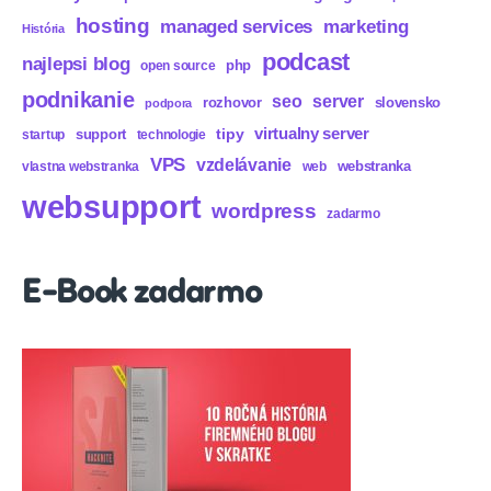
hosting
marketing
managed services
História
podcast
najlepsi blog
php
open source
podnikanie
seo
server
rozhovor
slovensko
podpora
virtualny server
tipy
support
startup
technologie
VPS
vzdelávanie
webstranka
vlastna webstranka
web
websupport
wordpress
zadarmo
E-Book zadarmo