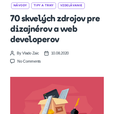
Categories
NÁVODY
TIPY A TRIKY
VZDELÁVANIE
70 skvelých zdrojov pre
dizajnérov a web
developerov
By
Vlado Zaic
10.08.2020
Post
Post
author
date
on
No Comments
70
skvelých
zdrojov
pre
dizajnérov
a
web
developerov