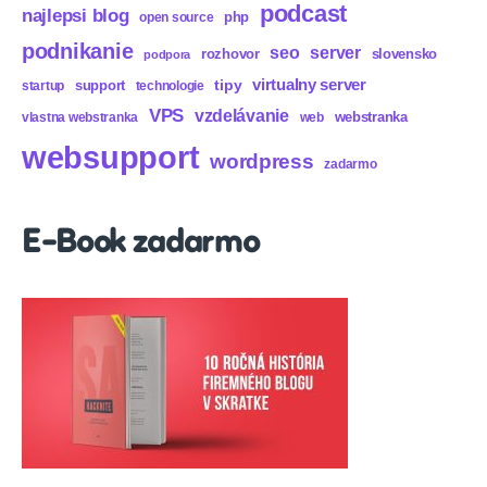
podcast
najlepsi blog
php
open source
podnikanie
seo
server
rozhovor
slovensko
podpora
virtualny server
tipy
support
startup
technologie
VPS
vzdelávanie
webstranka
vlastna webstranka
web
websupport
wordpress
zadarmo
E-Book zadarmo