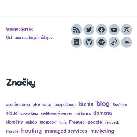
Websupport.sk
RSS
Twitter
Facebook
YouTube
Inst
Ochrana osobných údajov
LinkedIn
GitHub
Spotify
Apple
Sou
Podcasts
Značky
blog
biznis
ako na to
#sedímdoma
bezpečnosť
Business
domena
cloud
diskusia
coworking
dedikovaný server
domény
eshop
Freeweb
google
facebook
firma
helpdesk
hosting
marketing
managed services
História