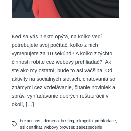
Keď sa vás niekto opýta, na koľko vecí
potrebujete svoj počítač, koľko z nich
vymenujete za 10 sekúnd? A koľko z týchto
činností robíte cez webový prehliadač? Ak
ste ako my ostatní, bude to asi väčšina. Od
aktivity na sociálnych sieťach, chatovania so
známymi cez vzdelávanie, čítanie noviniek a
správ, vyhľadávanie dobrých reštaurácií v
okolí, […]
bezpecnost
,
domena
,
hosting
,
inkognito
,
prehliadace
,
Tags
ssl certifikat
,
webovy browser
,
zabezpecenie