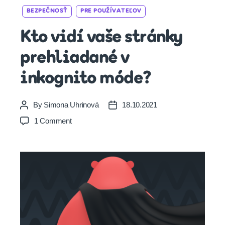
Categories
BEZPEČNOSŤ
PRE POUŽÍVATEĽOV
Kto vidí vaše stránky
prehliadané v
inkognito móde?
By
Simona Uhrinová
18.10.2021
Post
Post
author
date
on
1 Comment
Kto
vidí
vaše
stránky
prehliadané
v
inkognito
móde?