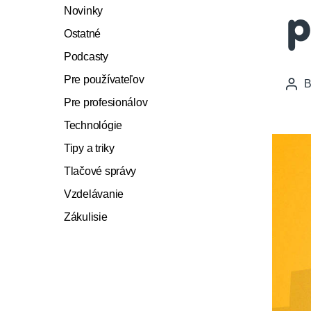
Novinky
p
Ostatné
Podcasty
Pre používateľov
Pos
auth
Pre profesionálov
Technológie
Tipy a triky
Tlačové správy
Vzdelávanie
Zákulisie