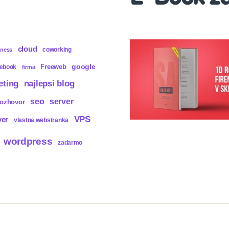
cloud
coworking
iness
Freeweb
google
cebook
firma
eting
najlepsi blog
seo
server
rozhovor
VPS
ver
vlastna webstranka
wordpress
zadarmo