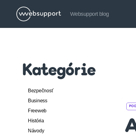
Websupport blog
Websupport
blog
Kategórie
Bezpečnosť
Business
PO
Freeweb
História
A
Návody