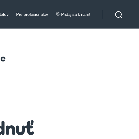
teľov
Pre profesionálov
👋 Pridaj sa k nám!
ie
dnuť