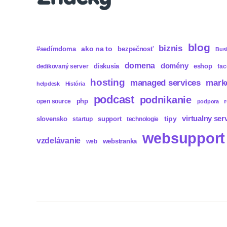
blog
biznis
ako na to
#sedímdoma
bezpečnosť
Bus
domena
domény
diskusia
eshop
dedikovaný server
fa
hosting
mark
managed services
helpdesk
História
podcast
podnikanie
php
open source
podpora
virtualny ser
tipy
slovensko
support
startup
technologie
websupport
vzdelávanie
webstranka
web