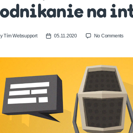
odnikanie na in
on
By
Tím Websupport
05.11.2020
No Comments
t
Post
Ako
or
date
úsp
zvlá
podn
na
inte