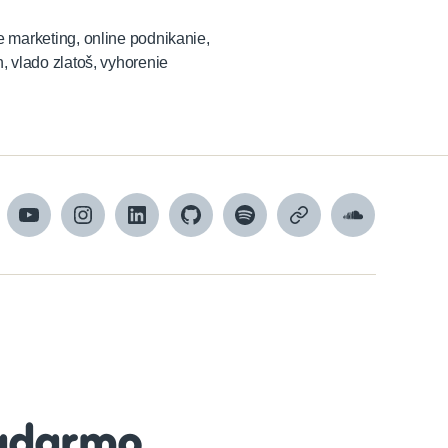
e marketing
,
online podnikanie
,
n
,
vlado zlatoš
,
vyhorenie
cebook
YouTube
Instagram
LinkedIn
GitHub
Spotify
Apple
SoundCloud
Podcasts
adarmo