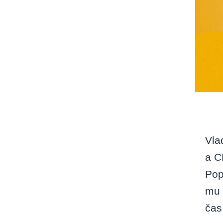
Vla
a C
Pop
mu 
čas