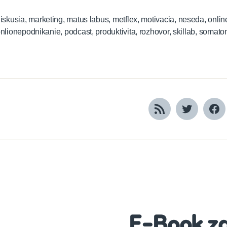
iskusia
,
marketing
,
matus labus
,
metflex
,
motivacia
,
neseda
,
onlin
nlionepodnikanie
,
podcast
,
produktivita
,
rozhovor
,
skillab
,
somato
RSS
Twitter
Fa
E-Book z