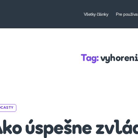
Všetky články
Pre používa
Tag:
vyhoren
Categories
DCASTY
ko úspešne zvlá