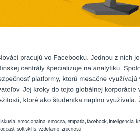
Slováci pracujú vo Facebooku. Jednou z nich j
linskej centrály špecializuje na analytiku. Sp
ezpečnosť platformy, ktorú mesačne využívajú 
vateľov. Jej kroky do tejto globálnej korporáci
ležitosti, ktoré ako študentka naplno využívala.
iskusia
,
emocionalna
,
emocna
,
empatia
,
facebook
,
inteligencia
,
k
odcast
,
soft skills
,
vzdelanie
,
zrucnosti