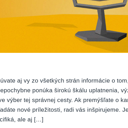
úvate aj vy zo všetkých strán informácie o tom,
nepochybne ponúka širokú škálu uplatnenia, 
ve výber tej správnej cesty. Ak premýšľate o kar
ľadáte nové príležitosti, radi vás inšpirujeme. J
ifiká, ale aj […]