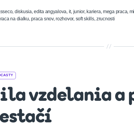
asseco
,
diskusia
,
edita angyalova
,
it
,
junior
,
kariera
,
mega praca
,
mi
raca na dialku
,
praca snov
,
rozhovor
,
soft skills
,
zrucnosti
Categories
DCASTY
ila vzdelania a 
estačí