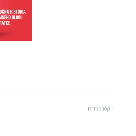
To the top
↑