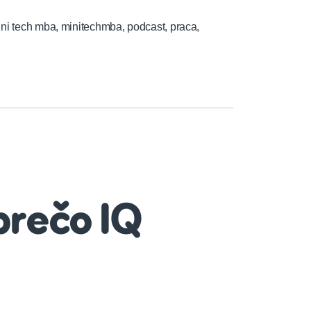
ni tech mba
,
minitechmba
,
podcast
,
praca
,
prečo IQ