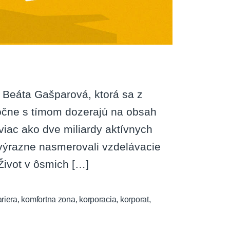
e Beáta Gašparová, ktorá sa z
oločne s tímom dozerajú na obsah
viac ako dve miliardy aktívnych
e výrazne nasmerovali vzdelávacie
 Život v ôsmich […]
ariera
,
komfortna zona
,
korporacia
,
korporat
,