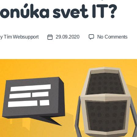
onúka svet IT?
on
By
Tím Websupport
29.09.2020
No Comments
t
Post
Aké
or
date
kari
príle
pon
svet
IT?