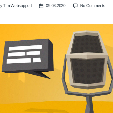
on
By
Tím Websupport
05.03.2020
No Comments
t
Post
Sila
or
date
vzde
a
preč
IQ
nest