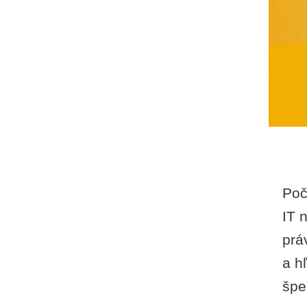
Poč
IT 
prá
a h
špec