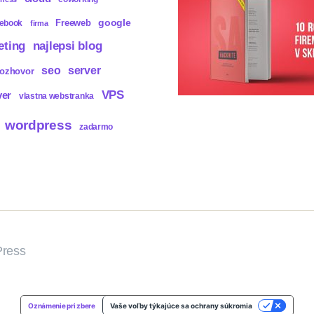
Freeweb
google
cebook
firma
eting
najlepsi blog
seo
server
rozhovor
VPS
ver
vlastna webstranka
wordpress
zadarmo
ress
Oznámenie pri zbere
Vaše voľby týkajúce sa ochrany súkromia