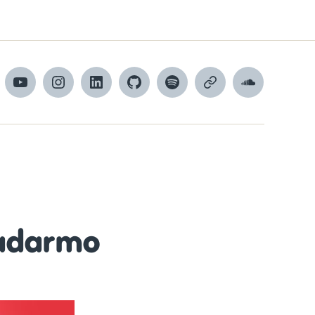
cebook
YouTube
Instagram
LinkedIn
GitHub
Spotify
Apple
SoundCloud
Podcasts
adarmo