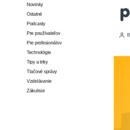
Novinky
p
Ostatné
Podcasty
Pre používateľov
Pos
auth
Pre profesionálov
Technológie
Tipy a triky
Tlačové správy
Vzdelávanie
Zákulisie