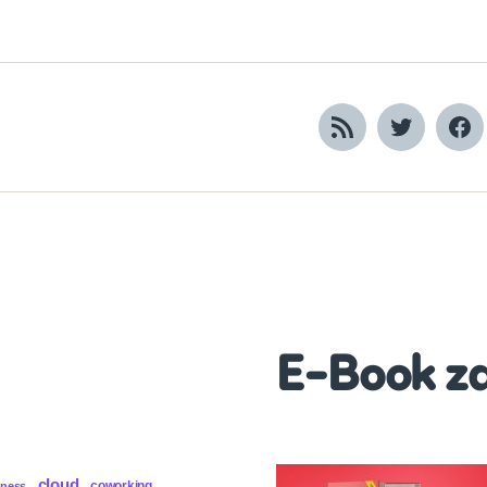
RSS
Twitter
Fa
E-Book z
cloud
coworking
iness