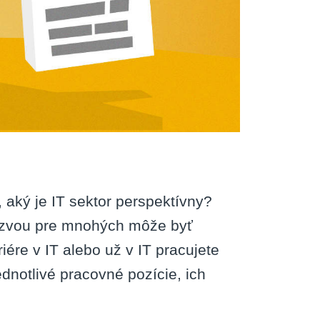
 aký je IT sektor perspektívny?
výzvou pre mnohých môže byť
iére v IT alebo už v IT pracujete
ednotlivé pracovné pozície, ich