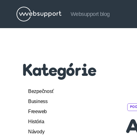
Websupport blog
Websupport
blog
Kategórie
Bezpečnosť
Business
PO
Freeweb
História
A
Návody