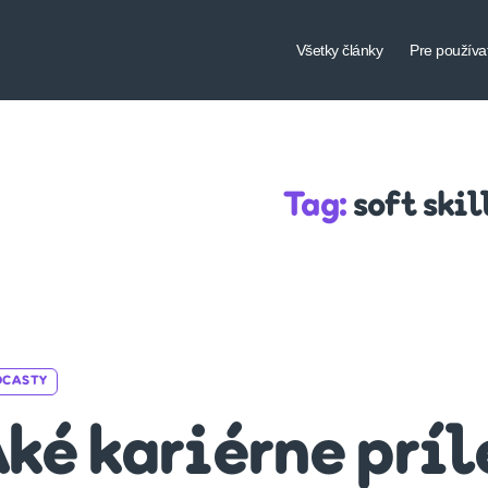
Všetky články
Pre používa
Tag:
soft skil
Categories
DCASTY
ké kariérne príl