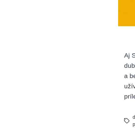
Aj 
dub
a b
uží
prí
d
Tags
p