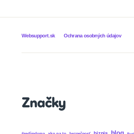
Websupport.sk
Ochrana osobných údajov
Značky
blog
biznis
ako na to
#sedímdoma
bezpečnosť
Bus