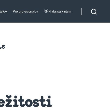
teľov
Pre profesionálov
👋 Pridaj sa k nám!
ls
ežitosti