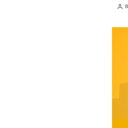
Pos
auth