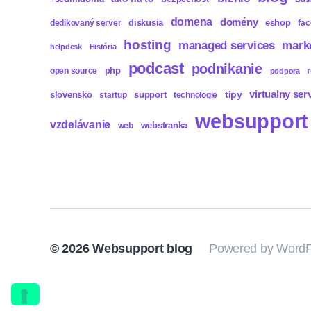
domena
domény
diskusia
eshop
dedikovaný server
fa
hosting
mark
managed services
helpdesk
História
podcast
podnikanie
php
open source
podpora
virtualny ser
tipy
slovensko
support
startup
technologie
websupport
vzdelávanie
webstranka
web
© 2026
Websupport blog
Powered by WordP