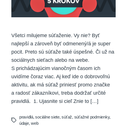
Všetci milujeme súťaženie. Vy nie? Byť
najlepší a zároveň byť odmenený/á je super
pocit. Preto sú súťaže také úspešné. Či už na
sociálnych sieťach alebo na webe.
S prichádzajúcim vianočným časom ich
uvidíme čoraz viac. Aj keď ide o dobrovoľnú
aktivitu, ak má súťaž priniesť promo značke
a radosť zákazníkovi, treba dodržať určité
pravidlá. 1. Ujasnite si cieľ Znie to […]
pravidlá
,
sociálne siete
,
súťaž
,
súťažné podmienky
,
Tags
údaje
,
web