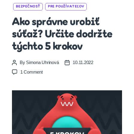
Categories
BEZPEČNOSŤ
PRE POUŽÍVATEĽOV
Ako správne urobiť
súťaž? Určite dodržte
týchto 5 krokov
By
Simona Uhrinová
10.11.2022
Post
Post
author
date
on
1 Comment
Ako
správne
urobiť
súťaž?
Určite
dodržte
týchto
5
krokov