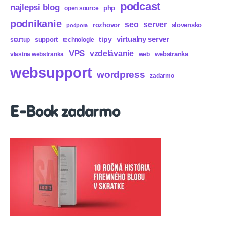
podcast
najlepsi blog
php
open source
podnikanie
seo
server
rozhovor
slovensko
podpora
virtualny server
tipy
support
startup
technologie
VPS
vzdelávanie
webstranka
vlastna webstranka
web
websupport
wordpress
zadarmo
E-Book zadarmo