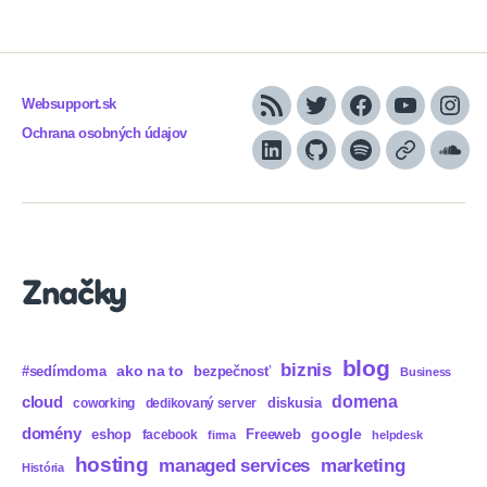
Websupport.sk
RSS
Twitter
Facebook
YouTube
Inst
Ochrana osobných údajov
LinkedIn
GitHub
Spotify
Apple
Sou
Podcasts
Značky
blog
biznis
ako na to
#sedímdoma
bezpečnosť
Business
domena
cloud
diskusia
coworking
dedikovaný server
domény
eshop
Freeweb
google
facebook
firma
helpdesk
hosting
marketing
managed services
História