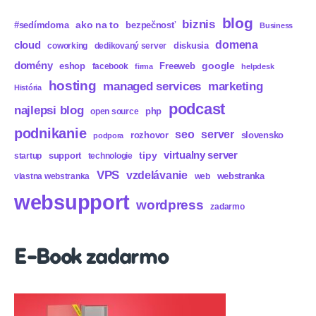
blog
biznis
ako na to
#sedímdoma
bezpečnosť
Business
domena
cloud
diskusia
coworking
dedikovaný server
domény
eshop
Freeweb
google
facebook
firma
helpdesk
hosting
marketing
managed services
História
podcast
najlepsi blog
php
open source
podnikanie
seo
server
rozhovor
slovensko
podpora
virtualny server
tipy
support
startup
technologie
VPS
vzdelávanie
webstranka
vlastna webstranka
web
websupport
wordpress
zadarmo
E-Book zadarmo