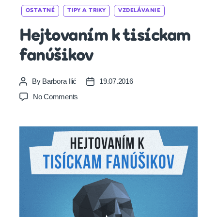
Categories
OSTATNÉ
TIPY A TRIKY
VZDELÁVANIE
Hejtovaním k tisíckam
fanúšikov
By
Barbora Ilić
19.07.2016
Post
Post
author
date
on
No Comments
Hejtovaním
k
tisíckam
fanúšikov