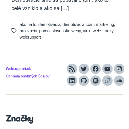
Demotivácie sme sa pobavili o tom, ako to
celé vzniklo a ako sa […]
ako na to
,
demotivacia
,
demotivacia.com
,
marketing
,
motivacia
,
porno
,
slovenske weby
,
viral
,
webstranky
,
Tags
websupport
Websupport.sk
RSS
Twitter
Facebook
YouTube
Inst
Ochrana osobných údajov
LinkedIn
GitHub
Spotify
Apple
Sou
Podcasts
Značky