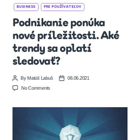
Categories
BUSINESS
PRE POUŽÍVATEĽOV
Podnikanie ponúka
nové príležitosti. Aké
trendy sa oplatí
sledovať?
By
Matúš Labuš
08.06.2021
Post
Post
author
date
on
No Comments
Podnikanie
ponúka
nové
príležitosti.
Aké
trendy
sa