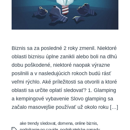
oplatí
sledovať?
Biznis sa za posledné 2 roky zmenil. Niektoré
oblasti biznisu úplne zanikli alebo boli na dlhú
dobu poškodené, niektoré naopak výrazne
posilnili a v nasledujúcich rokoch budú rásť
veľmi rýchlo. Aké príležitosti sa otvorili a ktoré
oblasti sa určite oplatí sledovať? 1. Glamping
a kempingové vybavenie Slovo glamping sa
začalo masovejšie používať už okolo roku […]
ake trendy sledovat
,
domena
,
online biznis
,
podnikanie po covide
,
podnikatelske napady
,
Tags