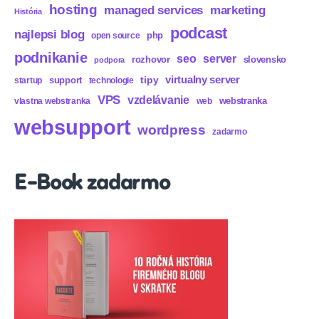
hosting
marketing
managed services
História
podcast
najlepsi blog
php
open source
podnikanie
seo
server
rozhovor
slovensko
podpora
virtualny server
tipy
support
startup
technologie
VPS
vzdelávanie
webstranka
vlastna webstranka
web
websupport
wordpress
zadarmo
E-Book zadarmo