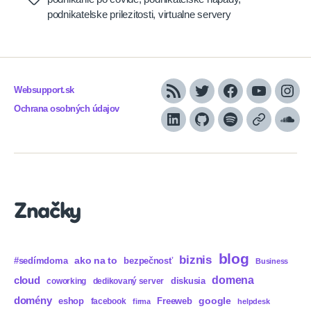
podnikatelske prilezitosti
,
virtualne servery
Websupport.sk
RSS
Twitter
Facebook
YouTube
Inst
Ochrana osobných údajov
LinkedIn
GitHub
Spotify
Apple
Sou
Podcasts
Značky
blog
biznis
ako na to
#sedímdoma
bezpečnosť
Business
domena
cloud
diskusia
coworking
dedikovaný server
domény
eshop
Freeweb
google
facebook
firma
helpdesk