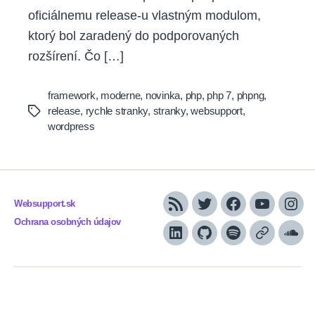
oficiálnemu release-u vlastným modulom,
ktorý bol zaradený do podporovaných
rozšírení. Čo […]
framework
,
moderne
,
novinka
,
php
,
php 7
,
phpng
,
release
,
rychle stranky
,
stranky
,
websupport
,
Tags
wordpress
Websupport.sk
RSS
Twitter
Facebook
YouTube
Inst
Ochrana osobných údajov
LinkedIn
GitHub
Spotify
Apple
Sou
Podcasts