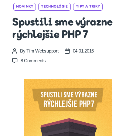
Categories
NOVINKY
TECHNOLÓGIE
TIPY A TRIKY
Spustili sme výrazne
rýchlejšie PHP 7
By
Tím Websupport
04.01.2016
Post
Post
author
date
on
8 Comments
Spustili
sme
výrazne
rýchlejšie
PHP
7