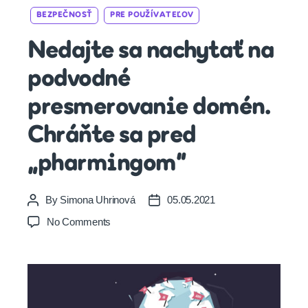
Categories
BEZPEČNOSŤ
PRE POUŽÍVATEĽOV
Nedajte sa nachytať na
podvodné
presmerovanie domén.
Chráňte sa pred
„pharmingom“
By
Simona Uhrinová
05.05.2021
Post
Post
author
date
on
No Comments
Nedajte
sa
nachytať
na
podvodné