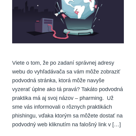
presmerovanie
domén.
Chráňte
sa
pred
„pharmingom“
Viete o tom, že po zadaní správnej adresy
webu do vyhľadávača sa vám môže zobraziť
podvodná stránka, ktorá môže navyše
vyzerať úplne ako tá pravá? Takáto podvodná
praktika má aj svoj názov – pharming. Už
sme vás informovali o rôznych praktikách
phishingu, vďaka ktorým sa môžete dostať na
podvodný web kliknutím na falošný link v […]