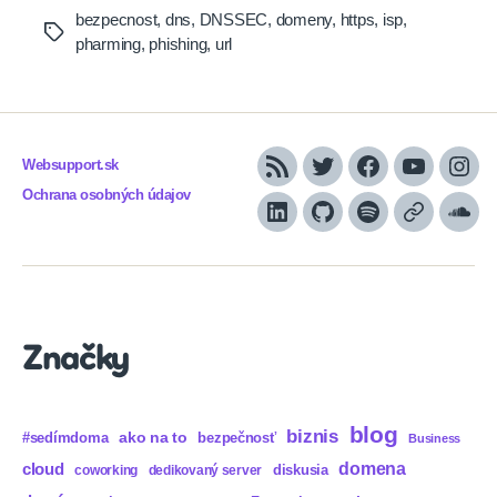
bezpecnost
,
dns
,
DNSSEC
,
domeny
,
https
,
isp
,
Tags
pharming
,
phishing
,
url
Websupport.sk
RSS
Twitter
Facebook
YouTube
Inst
Ochrana osobných údajov
LinkedIn
GitHub
Spotify
Apple
Sou
Podcasts
Značky
blog
biznis
ako na to
#sedímdoma
bezpečnosť
Business
domena
cloud
diskusia
coworking
dedikovaný server