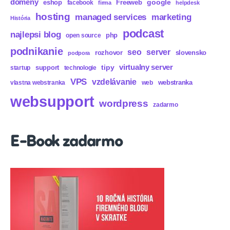
domény
eshop
Freeweb
google
facebook
firma
helpdesk
hosting
marketing
managed services
História
podcast
najlepsi blog
php
open source
podnikanie
seo
server
rozhovor
slovensko
podpora
virtualny server
tipy
support
startup
technologie
VPS
vzdelávanie
webstranka
vlastna webstranka
web
websupport
wordpress
zadarmo
E-Book zadarmo