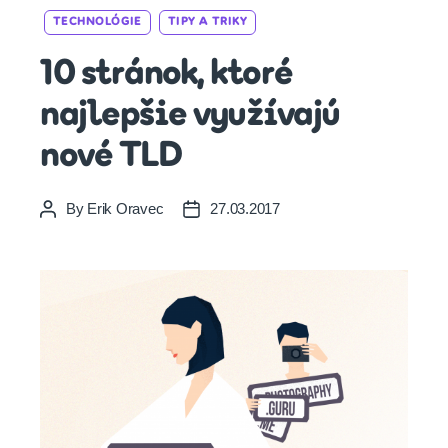
Categories
TECHNOLÓGIE
TIPY A TRIKY
10 stránok, ktoré
najlepšie využívajú
nové TLD
By
Erik Oravec
27.03.2017
Post
Post
author
date