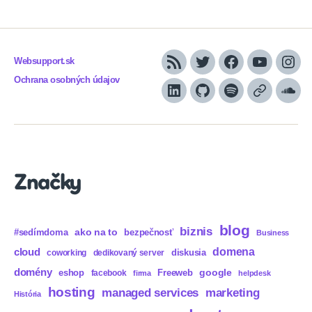
Websupport.sk
RSS
Twitter
Facebook
YouTube
Inst
Ochrana osobných údajov
LinkedIn
GitHub
Spotify
Apple
Sou
Podcasts
Značky
blog
biznis
ako na to
#sedímdoma
bezpečnosť
Business
domena
cloud
diskusia
coworking
dedikovaný server
domény
eshop
Freeweb
google
facebook
firma
helpdesk
hosting
marketing
managed services
História