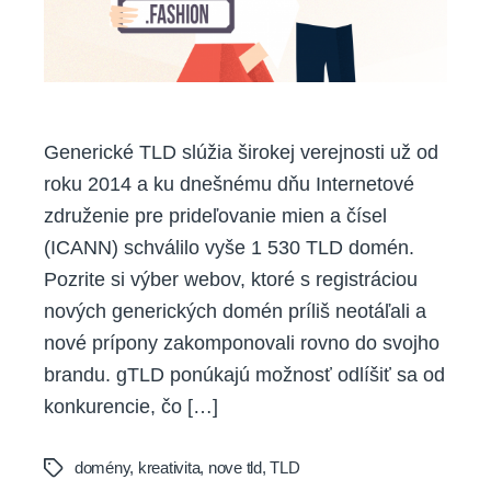
Generické TLD slúžia širokej verejnosti už od
roku 2014 a ku dnešnému dňu Internetové
združenie pre prideľovanie mien a čísel
(ICANN) schválilo vyše 1 530 TLD domén.
Pozrite si výber webov, ktoré s registráciou
nových generických domén príliš neotáľali a
nové prípony zakomponovali rovno do svojho
brandu. gTLD ponúkajú možnosť odlíšiť sa od
konkurencie, čo […]
domény
,
kreativita
,
nove tld
,
TLD
Tags