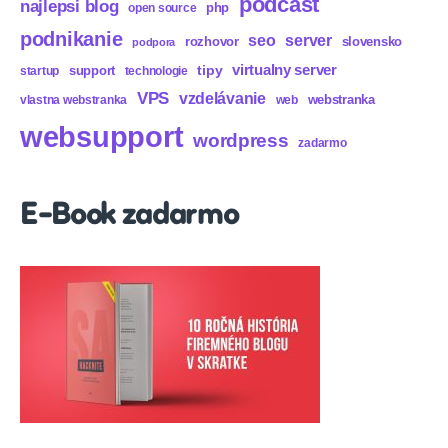
podcast
najlepsi blog
php
open source
podnikanie
seo
server
rozhovor
slovensko
podpora
virtualny server
tipy
support
startup
technologie
VPS
vzdelávanie
webstranka
vlastna webstranka
web
websupport
wordpress
zadarmo
E-Book zadarmo