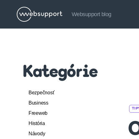
Websupport blog
Websupport
blog
Kategórie
Bezpečnosť
Business
TIP
Freeweb
História
O
Návody