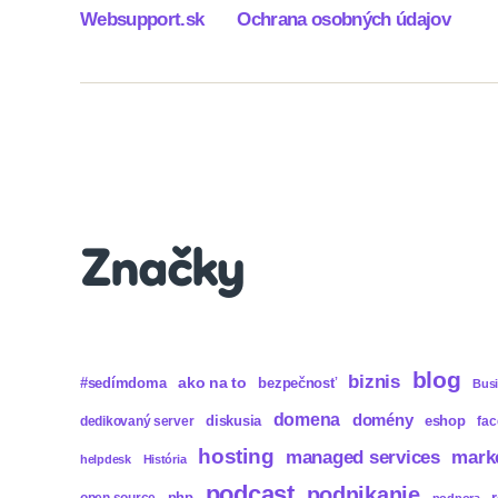
Websupport.sk
Ochrana osobných údajov
Značky
blog
biznis
ako na to
#sedímdoma
bezpečnosť
Bus
domena
domény
diskusia
eshop
dedikovaný server
fa
hosting
mark
managed services
helpdesk
História
podcast
podnikanie
php