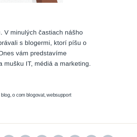
u. V minulých častiach nášho
ávali s blogermi, ktorí píšu o
. Dnes vám predstavíme
na mušku IT, médiá a marketing.
 blog
,
o com blogovat
,
websupport