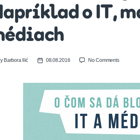
apríklad o IT, m
édiach
on
By
Barbora Ilić
08.08.2016
No Comments
t
Post
O
or
date
čom
sa
dá
blogovať
Napríklad
o
IT,
marketin
a