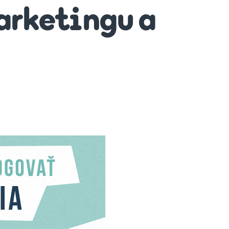
arketingu a
?
gu