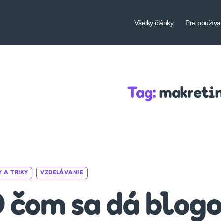
Všetky články
Pre používa
Tag:
makreti
Categories
Y A TRIKY
VZDELÁVANIE
 čom sa dá blog