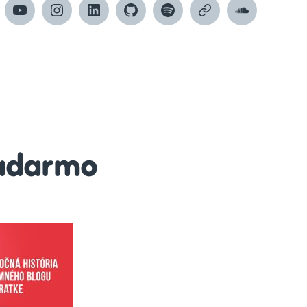
cebook
YouTube
Instagram
LinkedIn
GitHub
Spotify
Apple
SoundCloud
Podcasts
adarmo