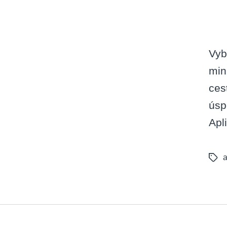
Vyb
min
ces
úsp
Apl
a
Tags