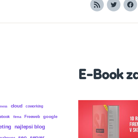
RSS
Twitter
Fa
E-Book z
cloud
coworking
iness
Freeweb
google
cebook
firma
eting
najlepsi blog
seo
server
rozhovor