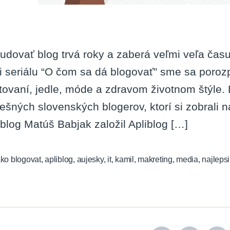
udovať blog trvá roky a zaberá veľmi veľa čas
i seriálu “O čom sa dá blogovať” sme sa porozpr
tovaní, jedle, móde a zdravom životnom štýle
ešných slovenských blogerov, ktorí si zobrali 
iblog Matúš Babjak založil Apliblog […]
ko blogovat
,
apliblog
,
aujesky
,
it
,
kamil
,
makreting
,
media
,
najlepsi