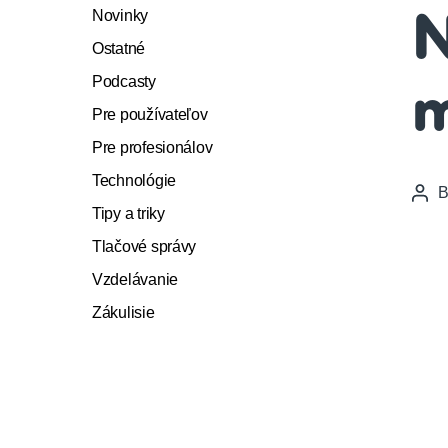
Novinky
N
Ostatné
Podcasty
m
Pre používateľov
Pre profesionálov
Technológie
Pos
Tipy a triky
auth
Tlačové správy
Vzdelávanie
Zákulisie