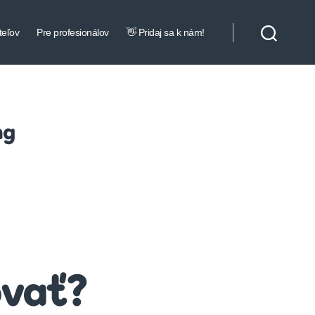
teľov
Pre profesionálov
👋 Pridaj sa k nám!
ng
ovať?