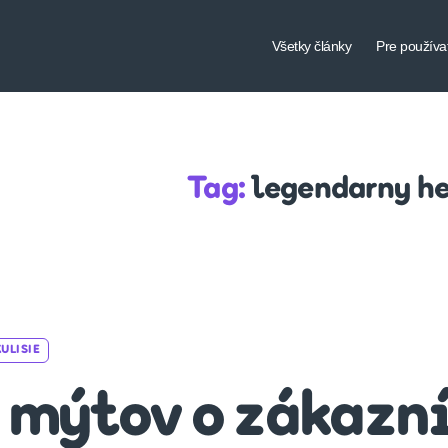
Všetky články
Pre používa
Tag:
legendarny h
Categories
ULISIE
 mýtov o zákazní