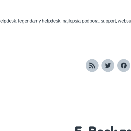
elpdesk
,
legendarny helpdesk
,
najlepsia podpora
,
support
,
websu
RSS
Twitter
Fa