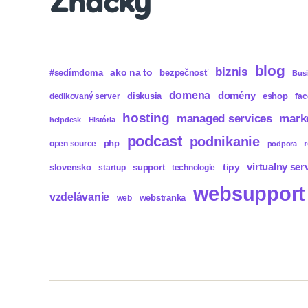
Značky
blog
biznis
ako na to
#sedímdoma
bezpečnosť
Bus
domena
domény
diskusia
eshop
dedikovaný server
fa
hosting
mark
managed services
helpdesk
História
podcast
podnikanie
php
open source
podpora
virtualny ser
tipy
slovensko
support
startup
technologie
websupport
vzdelávanie
webstranka
web