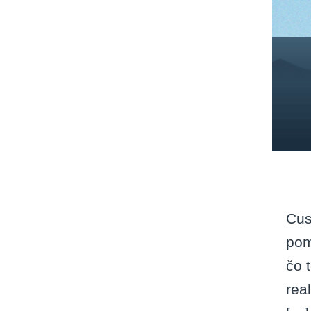
Cus
pom
čo 
rea