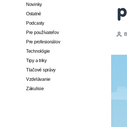
Novinky
p
Ostatné
Podcasty
Pre používateľov
Pos
auth
Pre profesionálov
Technológie
Tipy a triky
Tlačové správy
Vzdelávanie
Zákulisie