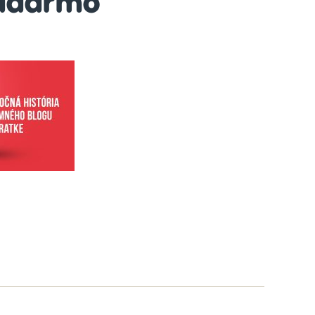
adarmo