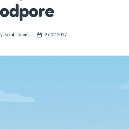
odpore
By
Jakub Tomiš
27.02.2017
t
Post
or
date