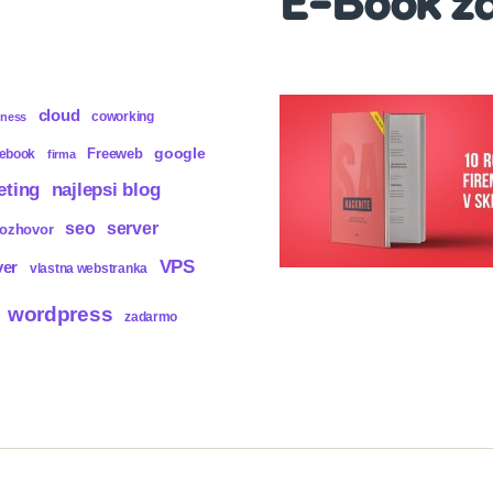
E-Book z
cloud
coworking
iness
Freeweb
google
cebook
firma
eting
najlepsi blog
seo
server
rozhovor
VPS
ver
vlastna webstranka
wordpress
zadarmo