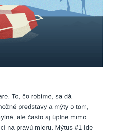
re. To, čo robíme, sa dá
možné predstavy a mýty o tom,
mylné, ale často aj úplne mimo
eci na pravú mieru. Mýtus #1 Ide