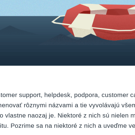
tomer support, helpdesk, podpora, customer ca
enovať rôznymi názvami a tie vyvolávajú vše
to vlastne naozaj je. Niektoré z nich sú nielen 
litu. Pozrime sa na niektoré z nich a uveďme v