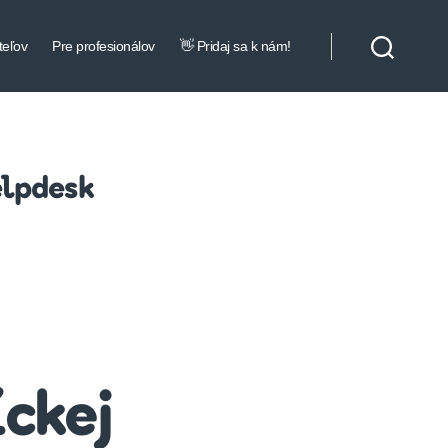
teľov
Pre profesionálov
👋 Pridaj sa k nám!
elpdesk
ckej