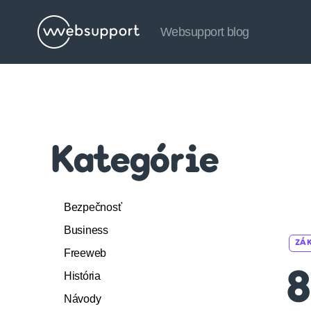
Websupport blog
Websupport
blog
Kategórie
Bezpečnosť
Business
ZÁK
Freeweb
História
8
Návody