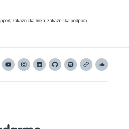
pport
,
zakaznicka linka
,
zakaznicka podpora
cebook
YouTube
Instagram
LinkedIn
GitHub
Spotify
Apple
SoundCloud
Podcasts