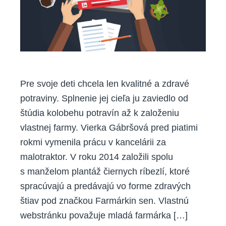
a
dnes
si
plní
svoj
sen
Pre svoje deti chcela len kvalitné a zdravé
potraviny. Splnenie jej cieľa ju zaviedlo od
štúdia kolobehu potravín až k založeniu
vlastnej farmy. Vierka Gábršová pred piatimi
rokmi vymenila prácu v kancelárii za
malotraktor. V roku 2014 založili spolu
s manželom plantáž čiernych ríbezlí, ktoré
spracúvajú a predávajú vo forme zdravých
štiav pod značkou Farmárkin sen. Vlastnú
webstránku považuje mladá farmárka […]