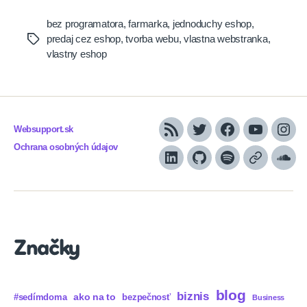
bez programatora
,
farmarka
,
jednoduchy eshop
,
predaj cez eshop
,
tvorba webu
,
vlastna webstranka
,
Tags
vlastny eshop
Websupport.sk
RSS
Twitter
Facebook
YouTube
Inst
Ochrana osobných údajov
LinkedIn
GitHub
Spotify
Apple
Sou
Podcasts
Značky
blog
biznis
ako na to
#sedímdoma
bezpečnosť
Business