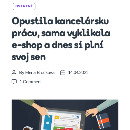
Categories
OSTATNÉ
Opustila kancelársku
prácu, sama vyklikala
e-shop a dnes si plní
svoj sen
By
Elena Bročková
14.04.2021
Post
Post
author
date
on
1 Comment
Opustila
kancelársku
prácu,
sama
vyklikala
e-
shop