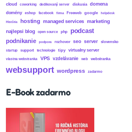
domena
cloud
diskusia
coworking
dedikovaný server
domény
eshop
Freeweb
google
facebook
firma
helpdesk
hosting
marketing
managed services
História
podcast
najlepsi blog
php
open source
podnikanie
seo
server
rozhovor
slovensko
podpora
virtualny server
tipy
support
startup
technologie
VPS
vzdelávanie
webstranka
vlastna webstranka
web
websupport
wordpress
zadarmo
E-Book zadarmo