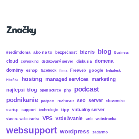
Podcasts
Značky
blog
biznis
ako na to
#sedímdoma
bezpečnosť
Business
domena
cloud
diskusia
coworking
dedikovaný server
domény
eshop
Freeweb
google
facebook
firma
helpdesk
hosting
marketing
managed services
História
podcast
najlepsi blog
php
open source
podnikanie
seo
server
rozhovor
slovensko
podpora
virtualny server
tipy
support
startup
technologie
VPS
vzdelávanie
webstranka
vlastna webstranka
web
websupport
wordpress
zadarmo