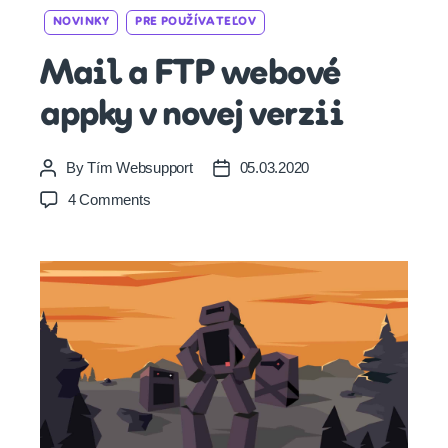
Categories
NOVINKY
PRE POUŽÍVATEĽOV
Mail a FTP webové
appky v novej verzii
By
Tím Websupport
05.03.2020
Post
Post
author
date
on
4 Comments
Mail
a
FTP
webové
appky
v
novej
verzii