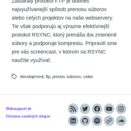
Zastaralý protokol FTP je dodnes
najvyužívanejší spôsob prenosu súborov
alebo celých projektov na naše webservery.
Tie však podporujú aj výrazne efektívnejší
protokol RSYNC, ktorý prenáša iba zmenené
súbory a podporuje kompresiu. Pripravili sme
pre vás screencast, v ktorom sa RSYNC
naučíte využívať.
development
,
ftp
,
prenos súborov
,
video
Tags
Websupport.sk
RSS
Twitter
Facebook
YouTube
Inst
Ochrana osobných údajov
LinkedIn
GitHub
Spotify
Apple
Sou