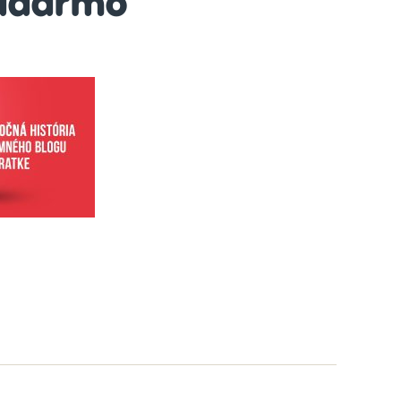
adarmo