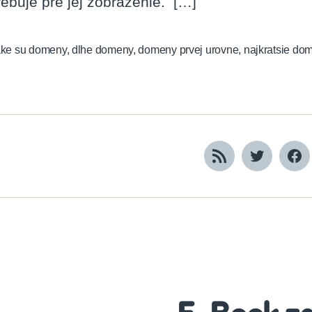
rebuje pre jej zobrazenie. […]
ke su domeny
,
dlhe domeny
,
domeny prvej urovne
,
najkratsie do
RSS
Twitter
Fa