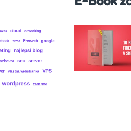
E-Book z
cloud
coworking
iness
Freeweb
google
cebook
firma
eting
najlepsi blog
seo
server
rozhovor
VPS
ver
vlastna webstranka
wordpress
zadarmo