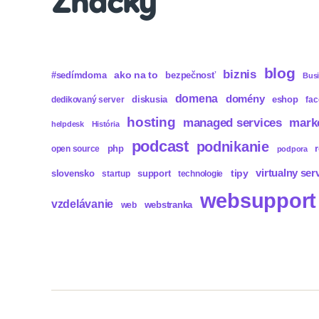
Značky
blog
biznis
ako na to
#sedímdoma
bezpečnosť
Bus
domena
domény
diskusia
eshop
dedikovaný server
fa
hosting
mark
managed services
helpdesk
História
podcast
podnikanie
php
open source
podpora
virtualny ser
tipy
slovensko
support
startup
technologie
websupport
vzdelávanie
webstranka
web