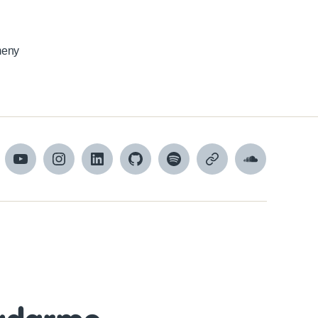
meny
cebook
YouTube
Instagram
LinkedIn
GitHub
Spotify
Apple
SoundCloud
Podcasts