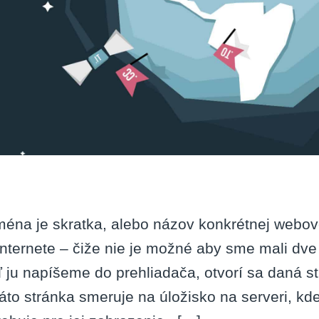
éna je skratka, alebo názov konkrétnej webove
internete – čiže nie je možné aby sme mali d
 ju napíšeme do prehliadača, otvorí sa daná st
áto stránka smeruje na úložisko na serveri, kde