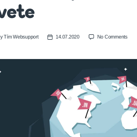
vete
on
By
Tím Websupport
14.07.2020
No Comments
t
Post
Toto
or
date
sú
najk
dom
na
svet