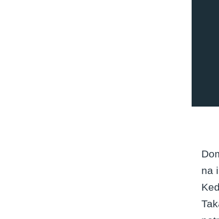
Dom
na 
Keď
Tak