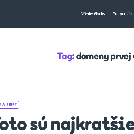
Všetky články
Pre používa
Tag:
domeny prvej
Categories
Y A TRIKY
oto sú najkratši