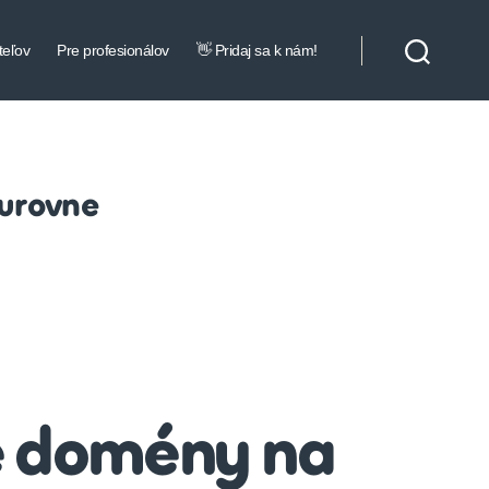
teľov
Pre profesionálov
👋 Pridaj sa k nám!
 urovne
e domény na