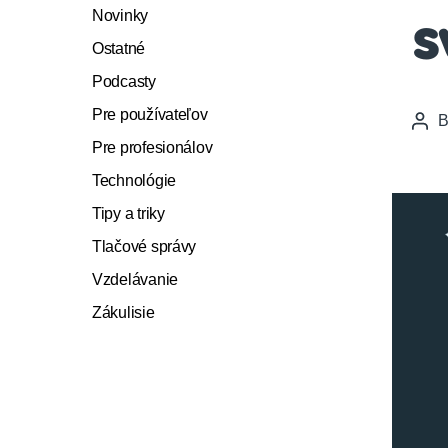
Novinky
s
Ostatné
Podcasty
Pre používateľov
Pos
auth
Pre profesionálov
Technológie
Tipy a triky
Tlačové správy
Vzdelávanie
Zákulisie