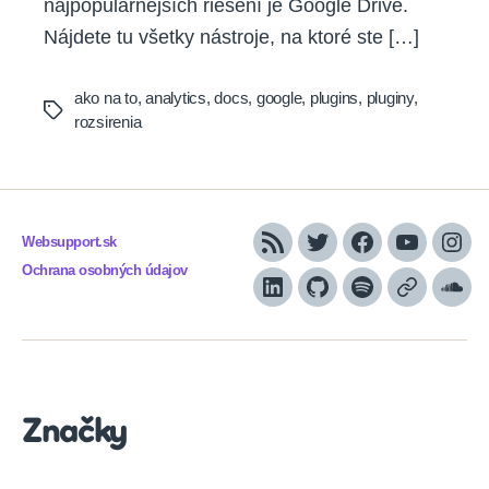
najpopulárnejších riešení je Google Drive.
Nájdete tu všetky nástroje, na ktoré ste […]
ako na to
,
analytics
,
docs
,
google
,
plugins
,
pluginy
,
Tags
rozsirenia
Websupport.sk
RSS
Twitter
Facebook
YouTube
Inst
Ochrana osobných údajov
LinkedIn
GitHub
Spotify
Apple
Sou
Podcasts
Značky