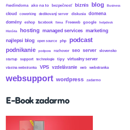
blog
biznis
ako na to
#sedímdoma
bezpečnosť
Business
domena
cloud
diskusia
coworking
dedikovaný server
domény
eshop
Freeweb
google
facebook
firma
helpdesk
hosting
marketing
managed services
História
podcast
najlepsi blog
php
open source
podnikanie
seo
server
rozhovor
slovensko
podpora
virtualny server
tipy
support
startup
technologie
VPS
vzdelávanie
webstranka
vlastna webstranka
web
websupport
wordpress
zadarmo
E-Book zadarmo