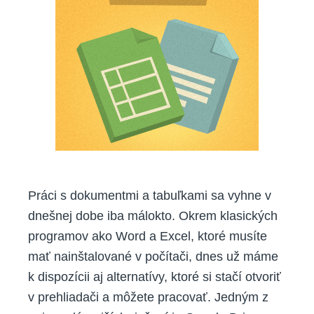
Docs
a
Spreadsheet
Práci s dokumentmi a tabuľkami sa vyhne v
dnešnej dobe iba málokto. Okrem klasických
programov ako Word a Excel, ktoré musíte
mať nainštalované v počítači, dnes už máme
k dispozícii aj alternatívy, ktoré si stačí otvoriť
v prehliadači a môžete pracovať. Jedným z