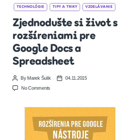
Categories
TECHNOLÓGIE
TIPY A TRIKY
VZDELÁVANIE
Zjednodušte si život s
rozšíreniami pre
Google Docs a
Spreadsheet
By
Marek Šulik
04.11.2015
Post
Post
author
date
on
No Comments
Zjednodušte
si
život
s
rozšíreniami
pre
Google