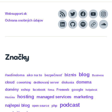
Websupport.sk
RSS
Twitter
Facebook
YouTube
Inst
Ochrana osobných údajov
LinkedIn
GitHub
Spotify
Apple
Sou
Podcasts
Značky
blog
biznis
ako na to
#sedímdoma
bezpečnosť
Business
domena
cloud
diskusia
coworking
dedikovaný server
domény
eshop
Freeweb
google
facebook
firma
helpdesk
hosting
marketing
managed services
História
podcast
najlepsi blog
php
open source