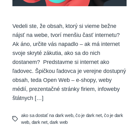
Vedeli ste, že obsah, ktorý si vieme bežne
nájsť na webe, tvorí menšiu časť internetu?
Ak áno, určite vás napadlo – ak má internet
svoje skryté zákutia, ako sa do nich
dostanem? Predstavme si internet ako
ľadovec. Špičkou ľadovca je verejne dostupný
obsah, teda Open Web – e-shopy, weby
médií, prezentačné stránky firiem, infoweby
štátnych […]
ako sa dostať na dark web
,
čo je dark net
,
čo je dark
Tags
web
,
dark net
,
dark web