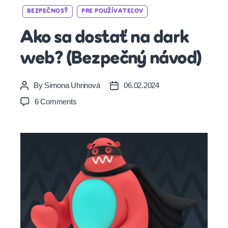
Categories
BEZPEČNOSŤ
PRE POUŽÍVATEĽOV
Ako sa dostať na dark
web? (Bezpečný návod)
By
Simona Uhrinová
06.02.2024
Post
Post
author
date
on
6 Comments
Ako
sa
dostať
na
dark
web?
(Bezpečný
návod)