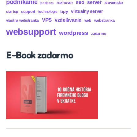
podnikanie
seo
server
rozhovor
slovensko
podpora
virtualny server
tipy
support
startup
technologie
VPS
vzdelávanie
webstranka
vlastna webstranka
web
websupport
wordpress
zadarmo
E-Book zadarmo