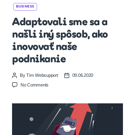
Categories
BUSINESS
Adaptovali sme sa a
našli iný spôsob, ako
inovovať naše
podnikanie
By
Tím Websupport
09.06.2020
Post
Post
author
date
on
No Comments
Adaptovali
sme
sa
a
našli
iný
spôsob,