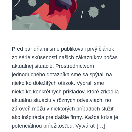
ako
inovovať
naše
podnikanie
Pred pár dňami sme publikovali prvý článok
zo série skúseností našich zákazníkov počas
aktuálnej situácie. Prostredníctvom
jednoduchého dotazníka sme sa spýtali na
niekoľko dôležitých otázok. Vybrali sme
niekoľko konkrétnych príkladov, ktoré zrkadlia
aktuálnu situáciu v rôznych odvetviach, no
zároveň môžu v niektorých prípadoch slúžiť
ako inšpirácia pre ďalšie firmy. Každá kríza je
potenciálnou príležitosťou. Vytvárať […]