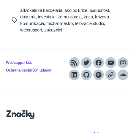
advokatska kancelaria
,
ako po krize
,
buducnost
,
dotaznik
,
investicie
,
komunikacia
,
kriza
,
krizova
Tags
komunikacia
,
michal mesko
,
tetovacie studio
,
websupport
,
zakaznici
Websupport.sk
RSS
Twitter
Facebook
YouTube
Inst
Ochrana osobných údajov
LinkedIn
GitHub
Spotify
Apple
Sou
Podcasts
Značky