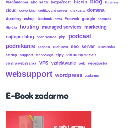
blog
biznis
ako na to
#sedímdoma
bezpečnosť
Business
domena
cloud
diskusia
coworking
dedikovaný server
domény
eshop
Freeweb
google
facebook
firma
helpdesk
hosting
marketing
managed services
História
podcast
najlepsi blog
php
open source
podnikanie
seo
server
rozhovor
slovensko
podpora
virtualny server
tipy
support
startup
technologie
VPS
vzdelávanie
webstranka
vlastna webstranka
web
websupport
wordpress
zadarmo
E-Book zadarmo