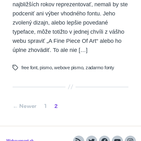
najbližších rokov reprezentovať, nemali by ste
podceniť ani výber vhodného fontu. Jeho
zvolený dizajn, alebo lepšie povedané
typeface, môže totižto v jednej chvíli z vášho
webu spraviť „A Fine Piece Of Art“ alebo ho
úplne zhovädiť. To ale nie […]
free font
,
pismo
,
webove pismo
,
zadarmo fonty
Tags
Posts
2
←
Newer
1
pagination