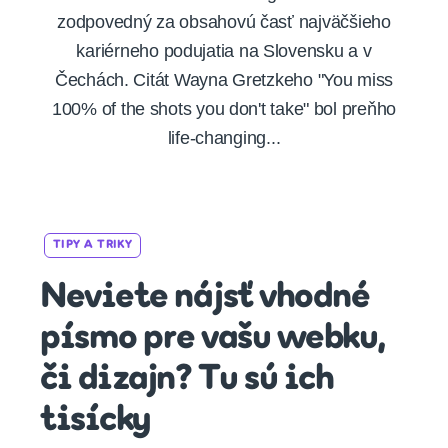
zodpovedný za obsahovú časť najväčšieho
kariérneho podujatia na Slovensku a v
Čechách. Citát Wayna Gretzkeho "You miss
100% of the shots you don't take" bol preňho
life-changing...
Categories
TIPY A TRIKY
Neviete nájsť vhodné
písmo pre vašu webku,
či dizajn? Tu sú ich
tisícky