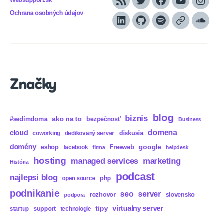
Websupport.sk
RSS
Twitter
Facebook
YouTube
Inst
Ochrana osobných údajov
LinkedIn
GitHub
Spotify
Apple
Sou
Podcasts
Značky
blog
biznis
ako na to
#sedímdoma
bezpečnosť
Business
domena
cloud
diskusia
coworking
dedikovaný server
domény
eshop
Freeweb
google
facebook
firma
helpdesk
hosting
marketing
managed services
História
podcast
najlepsi blog
php
open source
podnikanie
seo
server
rozhovor
slovensko
podpora
virtualny server
tipy
support
startup
technologie