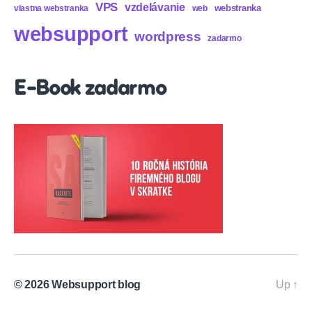
VPS
vzdelávanie
webstranka
vlastna webstranka
web
websupport
wordpress
zadarmo
E-Book zadarmo
© 2026
Websupport blog
Up
↑