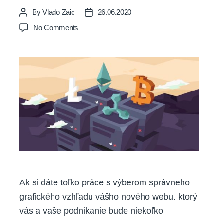
By
Vlado Zaic
26.06.2020
Post
Post
author
date
on
No Comments
Neviete
nájsť
vhodné
písmo
pre
vašu
webku,
či
dizajn?
Tu
sú
ich
tisícky
Ak si dáte toľko práce s výberom správneho
grafického vzhľadu vášho nového webu, ktorý
vás a vaše podnikanie bude niekoľko