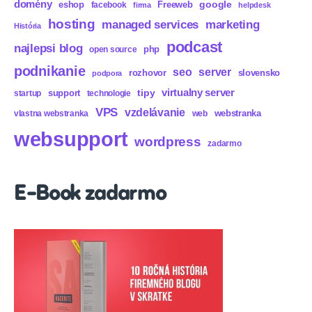
domény
eshop
Freeweb
google
facebook
firma
helpdesk
hosting
marketing
managed services
História
podcast
najlepsi blog
php
open source
podnikanie
seo
server
rozhovor
slovensko
podpora
virtualny server
tipy
support
startup
technologie
VPS
vzdelávanie
webstranka
vlastna webstranka
web
websupport
wordpress
zadarmo
E-Book zadarmo