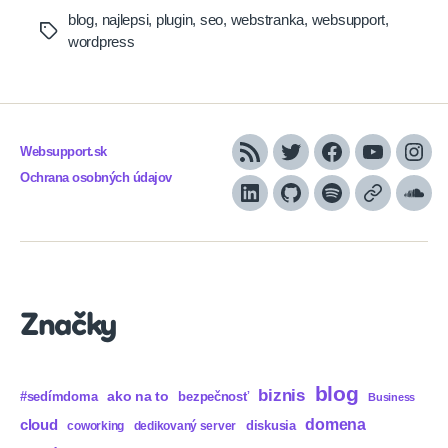
blog
,
najlepsi
,
plugin
,
seo
,
webstranka
,
websupport
,
Tags
wordpress
Websupport.sk
RSS
Twitter
Facebook
YouTube
Inst
Ochrana osobných údajov
LinkedIn
GitHub
Spotify
Apple
Sou
Podcasts
Značky
blog
biznis
ako na to
#sedímdoma
bezpečnosť
Business
domena
cloud
diskusia
coworking
dedikovaný server