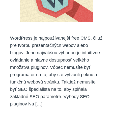
aj
vy?
WordPress je najpoužívanejší free CMS, či už
pre tvorbu prezentačných webov alebo
blogov. Jeho najväčšou výhodou je intuitívne
ovládanie a hlavne dostupnosť veľkého
množstva pluginov. Vôbec nemusíte byť
programátor na to, aby ste vytvorili peknú a
funkčnú webovú stránku. Taktiež nemusíte
byť SEO špecialista na to, aby spĺňala
základné SEO parametre. Výhody SEO
pluginov Na […]