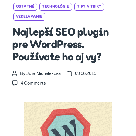
Categories
OSTATNÉ
TECHNOLÓGIE
TIPY A TRIKY
VZDELÁVANIE
Najlepší SEO plugin
pre WordPress.
Používate ho aj vy?
By
Júlia Micháleková
09.06.2015
Post
Post
author
date
on
4 Comments
Najlepší
SEO
plugin
pre
WordPress.
Používate
ho