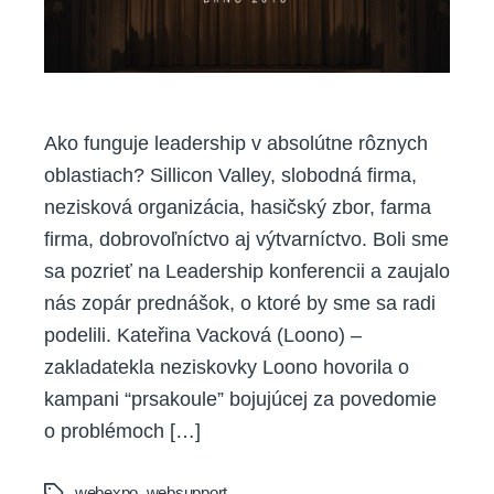
Ako funguje leadership v absolútne rôznych
oblastiach? Sillicon Valley, slobodná firma,
nezisková organizácia, hasičský zbor, farma
firma, dobrovoľníctvo aj výtvarníctvo. Boli sme
sa pozrieť na Leadership konferencii a zaujalo
nás zopár prednášok, o ktoré by sme sa radi
podelili. Kateřina Vacková (Loono) –
zakladatekla neziskovky Loono hovorila o
kampani “prsakoule” bojujúcej za povedomie
o problémoch […]
webexpo
,
websupport
Tags