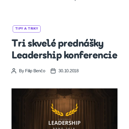
Categories
TIPY A TRIKY
Tri skvelé prednášky
Leadership konferencie
By
Filip Benčo
30.10.2018
Post
Post
author
date