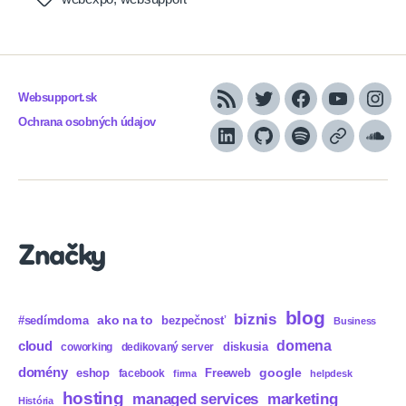
Websupport.sk
RSS
Twitter
Facebook
YouTube
Inst
Ochrana osobných údajov
LinkedIn
GitHub
Spotify
Apple
Sou
Podcasts
Značky
blog
biznis
ako na to
#sedímdoma
bezpečnosť
Business
domena
cloud
diskusia
coworking
dedikovaný server
domény
eshop
Freeweb
google
facebook
firma
helpdesk
hosting
marketing
managed services
História