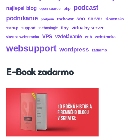
podcast
najlepsi blog
php
open source
podnikanie
seo
server
rozhovor
slovensko
podpora
virtualny server
tipy
support
startup
technologie
VPS
vzdelávanie
webstranka
vlastna webstranka
web
websupport
wordpress
zadarmo
E-Book zadarmo