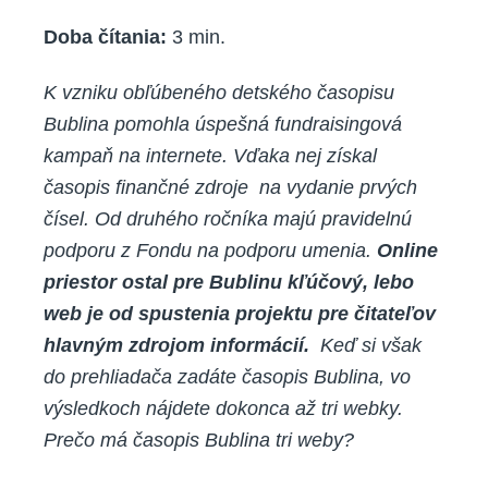
e-
Doba čítania:
3
min.
shop?
K vzniku obľúbeného detského časopisu
Bublina pomohla úspešná fundraisingová
kampaň na internete. Vďaka nej získal
časopis finančné zdroje na vydanie prvých
čísel. Od druhého ročníka majú pravidelnú
podporu z Fondu na podporu umenia.
Online
priestor ostal pre Bublinu kľúčový, lebo
web je od spustenia projektu pre čitateľov
hlavným zdrojom informácií.
Keď si však
do prehliadača zadáte časopis Bublina, vo
výsledkoch nájdete dokonca až tri webky.
Prečo má časopis Bublina tri weby?