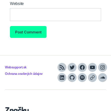
Website
Websupport.sk
RSS
Twitter
Facebook
YouTube
Inst
Ochrana osobných údajov
LinkedIn
GitHub
Spotify
Apple
Sou
Podcasts
Značky