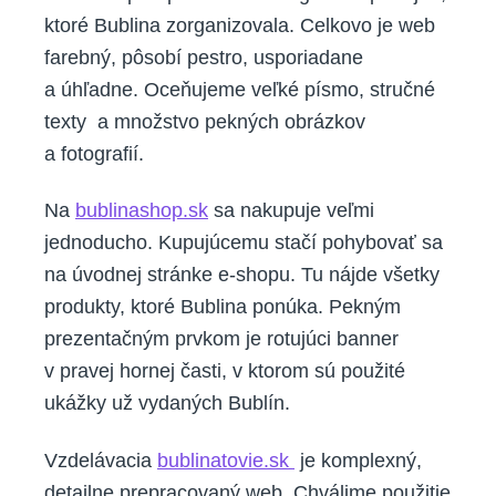
ktoré Bublina zorganizovala. Celkovo je web
farebný, pôsobí pestro, usporiadane
a úhľadne. Oceňujeme veľké písmo, stručné
texty a množstvo pekných obrázkov
a fotografií.
Na
bublinashop.sk
sa nakupuje veľmi
jednoducho. Kupujúcemu stačí pohybovať sa
na úvodnej stránke e-shopu. Tu nájde všetky
produkty, ktoré Bublina ponúka. Pekným
prezentačným prvkom je rotujúci banner
v pravej hornej časti, v ktorom sú použité
ukážky už vydaných Bublín.
Vzdelávacia
bublinatovie.sk
je komplexný,
detailne prepracovaný web. Chválime použitie