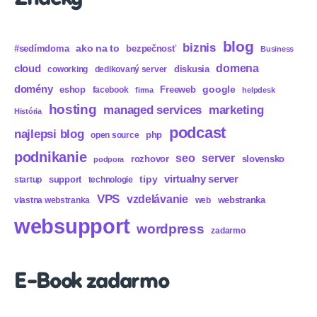
blog
biznis
ako na to
#sedímdoma
bezpečnosť
Business
domena
cloud
diskusia
coworking
dedikovaný server
domény
eshop
Freeweb
google
facebook
firma
helpdesk
hosting
marketing
managed services
História
podcast
najlepsi blog
php
open source
podnikanie
seo
server
rozhovor
slovensko
podpora
virtualny server
tipy
support
startup
technologie
VPS
vzdelávanie
webstranka
vlastna webstranka
web
websupport
wordpress
zadarmo
E-Book zadarmo