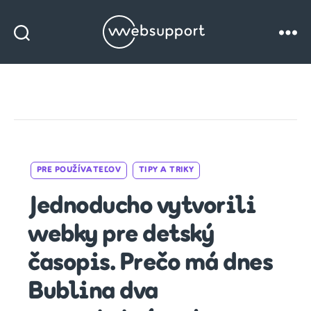
Websupport
blog
Categories
PRE POUŽÍVATEĽOV
TIPY A TRIKY
Jednoducho vytvorili
webky pre detský
časopis. Prečo má dnes
Bublina dva