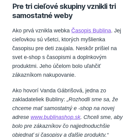
Pre tri cieľové skupiny vznikli tri
samostatné weby
Ako prvá vznikla webka
Časopis Bublina
. Jej
cieľovkou sú všetci, ktorých myšlienka
časopisu pre deti zaujala. Neskôr prišiel na
svet e-shop s časopismi a doplnkovým
produktmi. Jeho účelom bolo uľahčiť
zákazníkom nakupovanie.
Ako hovorí Vanda Gábrišová, jedna zo
zakladateliek Bubliny:
„Rozhodli sme sa, že
chceme mať samostatný e -shop na novej
adrese
www.bublinashop.sk
. Chceli sme, aby
bolo pre zákazníkov čo najjednoduchšie
objednať si časopisy a ďalšie produkty.“