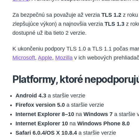
Za bezpečnú sa považuje až verzia
TLS 1.2
z roku
zlepšujúce výkon) a najnovšia verzia
TLS 1.3
z rok
dostupné už iba tieto 2 verzie.
K ukončeniu podpory TLS 1.0 a TLS 1.1 počas marca
Microsoft
,
Apple
,
Mozilla
v ich webových prehliada
Platformy, ktoré nepodporujú
Android 4.3
a staršie verzie
Firefox version 5.0
a staršie verzie
Internet Explorer 8–10
na
Windows 7
a staršie 
Internet Explorer 10
na
Windows Phone 8.0
Safari 6.0.4/OS X 10.8.4
a staršie verzie