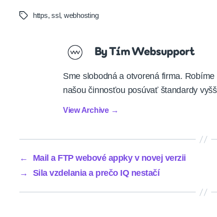
https
,
ssl
,
webhosting
Tags
By Tím Websupport
Sme slobodná a otvorená firma. Robíme 
našou činnosťou posúvať štandardy vyšš
View Archive
→
←
Mail a FTP webové appky v novej verzii
→
Sila vzdelania a prečo IQ nestačí