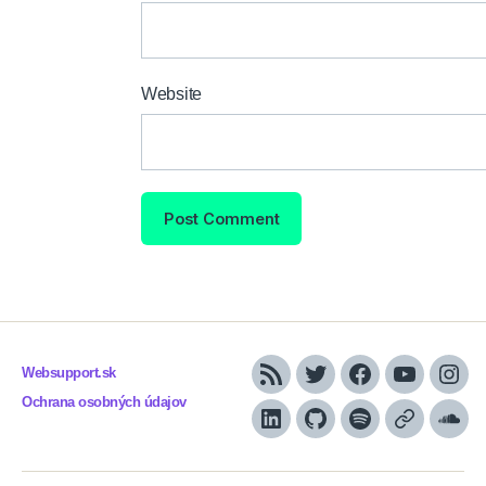
Website
Websupport.sk
RSS
Twitter
Facebook
YouTube
Inst
Ochrana osobných údajov
LinkedIn
GitHub
Spotify
Apple
Sou
Podcasts