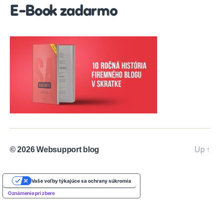
E-Book zadarmo
© 2026
Websupport blog
Up
↑
Vaše voľby týkajúce sa ochrany súkromia
Oznámenie pri zbere