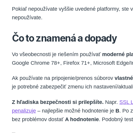
Pokiaľ nepoužívate vyššie uvedené platformy, ste v
nepoužívate.
Čo to znamená a dopady
Vo všeobecnosti je riešením používať
moderné pla
Google Chrome 78+, Firefox 71+, Microsoft Edge/In
Ak používate na pripojenie/prenos súborov
vlastné
je potrebné zabezpečiť zmenu ich nastavení/aktual
Z hľadiska bezpečnosti si prilepšíte.
Napr.
SSL 
penalizuje
– najlepšie možné hodnotenie je
B
. Po 
bez problémov dostať
A hodnotenie
. Podobný tes