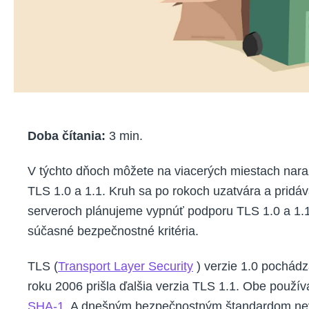
Doba čítania:
3
min.
V týchto dňoch môžete na viacerých miestach naraz
TLS 1.0 a 1.1. Kruh sa po rokoch uzatvára a prid
serveroch plánujeme vypnúť podporu TLS 1.0 a 1.1. 
súčasné bezpečnostné kritéria.
TLS (
Transport Layer Security
) verzie 1.0 pochádz
roku 2006 prišla ďalšia verzia TLS 1.1. Obe použív
SHA-1
. A dnešným bezpečnostným štandardom ne