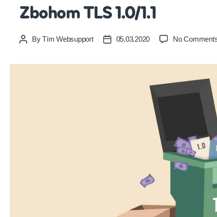
Zbohom TLS 1.0/1.1
By
Tím Websupport
05.03.2020
No Comment
Post
Post
author
date