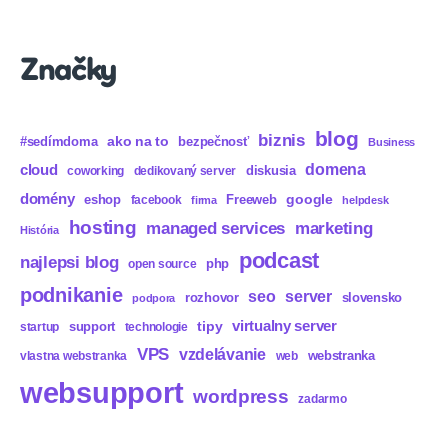
Značky
blog
biznis
ako na to
#sedímdoma
bezpečnosť
Business
domena
cloud
diskusia
coworking
dedikovaný server
domény
eshop
Freeweb
google
facebook
firma
helpdesk
hosting
marketing
managed services
História
podcast
najlepsi blog
php
open source
podnikanie
seo
server
rozhovor
slovensko
podpora
virtualny server
tipy
support
startup
technologie
VPS
vzdelávanie
webstranka
vlastna webstranka
web
websupport
wordpress
zadarmo