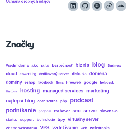
Ochrana osobných údajov
LinkedIn
GitHub
Spotify
Apple
Sou
Podcasts
Značky
blog
biznis
ako na to
#sedímdoma
bezpečnosť
Business
domena
cloud
diskusia
coworking
dedikovaný server
domény
eshop
Freeweb
google
facebook
firma
helpdesk
hosting
marketing
managed services
História
podcast
najlepsi blog
php
open source
podnikanie
seo
server
rozhovor
slovensko
podpora
virtualny server
tipy
support
startup
technologie
VPS
vzdelávanie
webstranka
vlastna webstranka
web