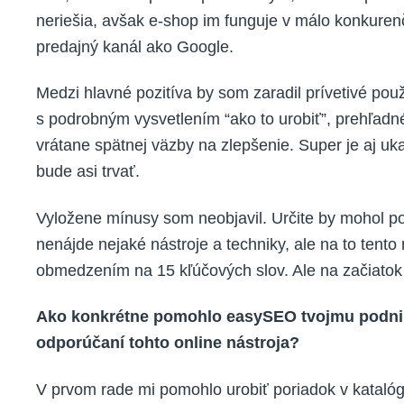
neriešia, avšak e-shop im funguje v málo konkuren
predajný kanál ako Google.
Medzi hlavné pozitíva by som zaradil prívetivé použ
s podrobným vysvetlením “ako to urobiť”, prehľadn
vrátane spätnej väzby na zlepšenie. Super je aj uk
bude asi trvať.
Vyložene mínusy som neobjavil. Určite by mohol po
nenájde nejaké nástroje a techniky, ale na to tento 
obmedzením na 15 kľúčových slov. Ale na začiatok 
Ako konkrétne pomohlo easySEO tvojmu podnika
odporúčaní tohto online nástroja?
V prvom rade mi pomohlo urobiť poriadok v katalóg