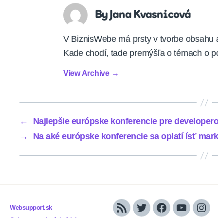
By Jana Kvasnicová
V BiznisWebe má prsty v tvorbe obsahu
Kade chodí, tade premýšľa o témach o po
View Archive
→
←
Najlepšie európske konferencie pre developer
→
Na aké európske konferencie sa oplatí ísť ma
Websupport.sk
RSS
Twitter
Facebook
YouTube
Inst