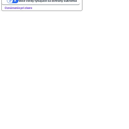
Vaše voľby týkajúce sa ochrany súkromia
Oznámenie pri zbere