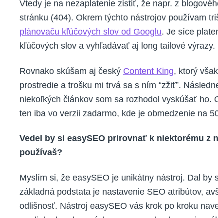
Vtedy je na nezaplatenie zistiť, že napr. z blogové
stránku (404). Okrem týchto nástrojov používam triš
plánovaču kľúčových slov od Googlu
. Je síce plat
kľúčových slov a vyhľadávať aj long tailové výrazy.
Rovnako skúšam aj český
Content King
, ktorý vš
prostredie a trošku mi trvá sa s ním “zžiť”. Násled
niekoľkých článkov som sa rozhodol vyskúšať ho.
ten iba vo verzii zadarmo, kde je obmedzenie na 50
Vedel by si easySEO prirovnať k niektorému z ná
používaš?
Myslím si, že easySEO je unikátny nástroj. Dal by
základná podstata je nastavenie SEO atribútov, av
odlišnosť. Nástroj easySEO vás krok po kroku naved