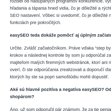
rozdiel od nadupaných programov konkurencie, výb
hľadania a tápania hneď vidia, čo je dôležité a rýchl
SEO nastavení. Vôbec si uvedomiť, čo je dôležité n
funkciách pre pokročilých.
easySEO teda dokáže pomôcť aj úplným začiato
Určite. Zvlášť začiatočníkom. Práve vďaka “step by
krokov a následnej kontrole by som ju odporúčal z
majiteľom malých firemných webstránok, ktorí ani n
overí, či ste odporúčania zrealizovali a doporučí ď
ktorých by ste sa popri samoštúdiu mohli dopustiť.
Aké sú hlavné pozitíva a negatíva easySEO? O
shopárom?
Áno, už som odporučil pár známym, že za tie peniaze