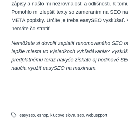
zápisy a našlo mi nezrovnalosti a odlišnosti. K tom
Pomohlo mi zlepšiť texty so zameraním na SEO na
META popisky. Určite je treba easySEO vyskúšať. 
nemáte čo stratiť.
Nemôžete si dovoliť zaplatiť renomovaného SEO od
lepšie miesta vo výsledkoch vyhľadávania? Vyskúš
predplatnému teraz navyše získate aj hodinové SEO š
naučia využiť easySEO na maximum.
easyseo
,
eshop
,
klucove slova
,
seo
,
webuspport
Tags