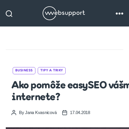
Websupport
blog
Cat
BUSINESS
TIPY A TRIKY
Ako pomôže easySEO vášm
internete?
By
Jana Kvasnicová
17.04.2018
Post
Post
author
date