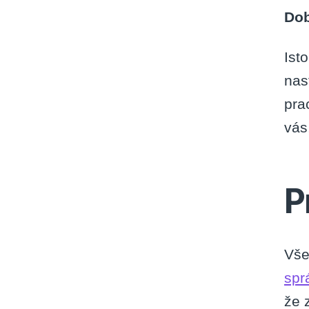
Dob
Ist
nast
prac
vás
P
Vš
spr
že 