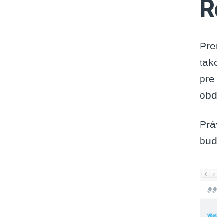
R
Prer
tak
pre 
obdo
Prá
bud