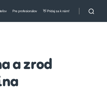
teľov
Pre profesionálov
👋 Pridaj sa k nám!
a a zrod
ina