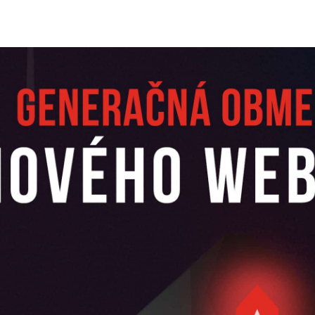
or
date