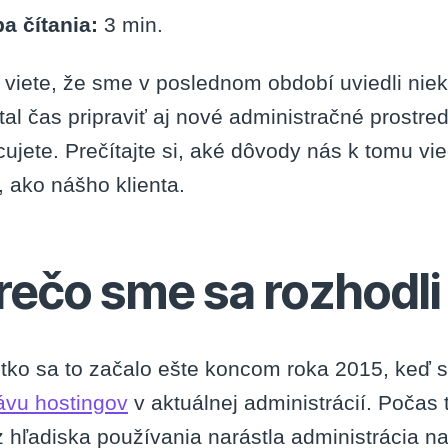
a čítania:
3
min.
o viete, že sme v poslednom období uviedli niek
al čas pripraviť aj nové administračné prostre
ujete. Prečítajte si, aké dôvody nás k tomu vi
, ako nášho klienta.
rečo sme sa rozhodli
etko sa to začalo ešte koncom roka 2015, keď s
ávu hostingov
v aktuálnej administrácií. Poča
z hľadiska používania narástla administrácia 