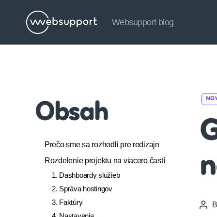
Websupport blog
Websupport
blog
NO
Obsah
G
Prečo sme sa rozhodli pre redizajn
n
Rozdelenie projektu na viacero častí
1. Dashboardy služieb
2. Správa hostingov
3. Faktúry
Pos
4. Nastavenia