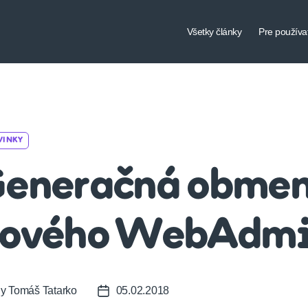
Všetky články
Pre používa
Categories
VINKY
eneračná obmen
ového WebAdm
By
Tomáš Tatarko
05.02.2018
t
Post