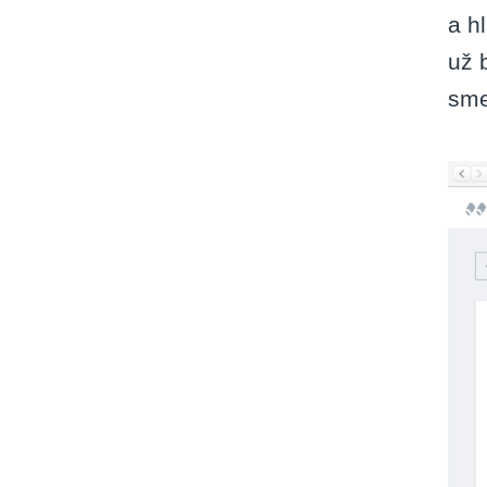
a h
už
sme,