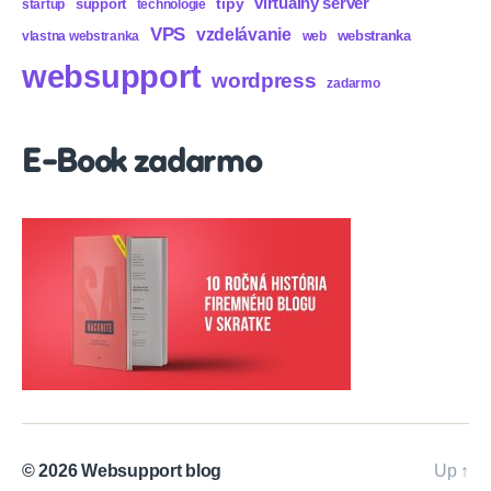
virtualny server
tipy
support
startup
technologie
VPS
vzdelávanie
webstranka
vlastna webstranka
web
websupport
wordpress
zadarmo
E-Book zadarmo
© 2026
Websupport blog
Up
↑