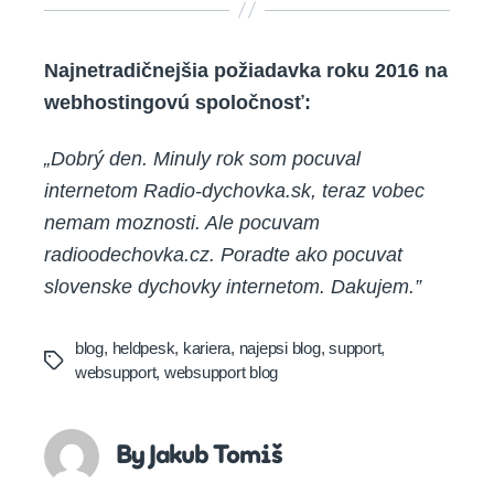
Najnetradičnejšia požiadavka roku 2016 na
webhostingovú spoločnosť:
„Dobrý den. Minuly rok som pocuval
internetom Radio-dychovka.sk, teraz vobec
nemam moznosti. Ale pocuvam
radioodechovka.cz. Poradte ako pocuvat
slovenske dychovky internetom. Dakujem.”
blog
,
heldpesk
,
kariera
,
najepsi blog
,
support
,
Tags
websupport
,
websupport blog
By Jakub Tomiš