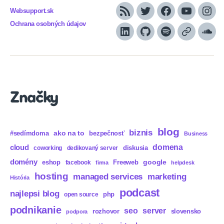
Websupport.sk
RSS
Twitter
Facebook
YouTube
Inst
Ochrana osobných údajov
LinkedIn
GitHub
Spotify
Apple
Sou
Podcasts
Značky
blog
biznis
ako na to
#sedímdoma
bezpečnosť
Business
domena
cloud
diskusia
coworking
dedikovaný server
domény
eshop
Freeweb
google
facebook
firma
helpdesk
hosting
marketing
managed services
História
podcast
najlepsi blog
php
open source
podnikanie
seo
server
rozhovor
slovensko
podpora