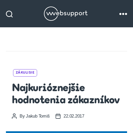
Websupport
blog
Categories
ZÁKULISIE
Najkurióznejšie
hodnotenia zákazníkov
By
Jakub Tomiš
22.02.2017
Post
Post
author
date