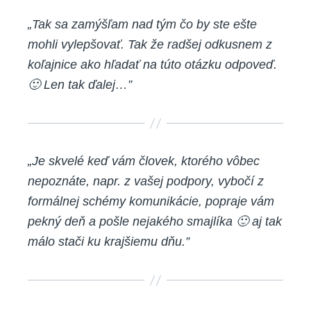
„Tak sa zamýšľam nad tým čo by ste ešte
mohli vylepšovať. Tak že radšej odkusnem z
koľajnice ako hľadať na túto otázku odpoveď.
🙂 Len tak ďalej…”
„Je skvelé keď vám človek, ktorého vôbec
nepoznáte, napr. z vašej podpory, vybočí z
formálnej schémy komunikácie, popraje vám
pekný deň a pošle nejakého smajlíka 🙂 aj tak
málo stači ku krajšiemu dňu.”