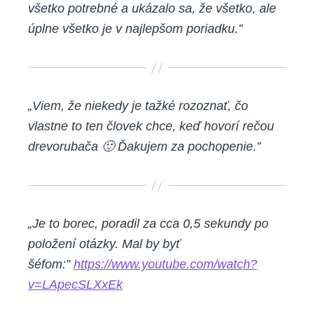
všetko potrebné a ukázalo sa, že všetko, ale
úplne všetko je v najlepšom poriadku.”
„Viem, že niekedy je tažké rozoznať, čo
vlastne to ten človek chce, keď hovorí rečou
drevorubača 🙂 Ďakujem za pochopenie.”
„Je to borec, poradil za cca 0,5 sekundy po
položení otázky. Mal by byť
šéfom:”
https://www.youtube.com/watch?
v=LApecSLXxEk