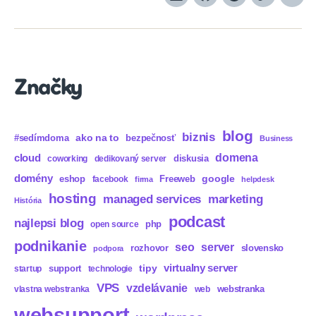
LinkedIn
GitHub
Spotify
Apple
Sou
Podcasts
Značky
blog
biznis
ako na to
#sedímdoma
bezpečnosť
Business
domena
cloud
diskusia
coworking
dedikovaný server
domény
eshop
Freeweb
google
facebook
firma
helpdesk
hosting
marketing
managed services
História
podcast
najlepsi blog
php
open source
podnikanie
seo
server
rozhovor
slovensko
podpora
virtualny server
tipy
support
startup
technologie
VPS
vzdelávanie
webstranka
vlastna webstranka
web
websupport