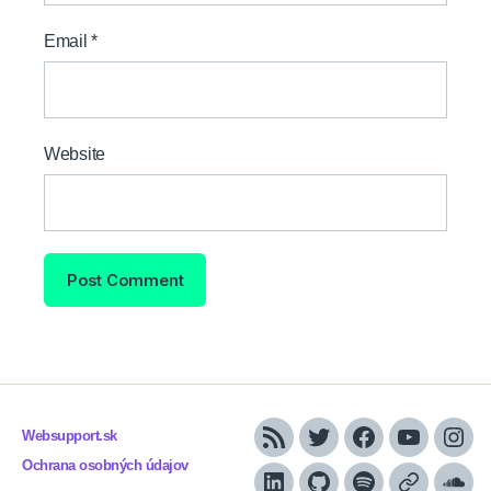
Email
*
Website
Websupport.sk
RSS
Twitter
Facebook
YouTube
Inst
Ochrana osobných údajov