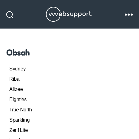
Websupport
blog
Obsah
Sydney
Riba
Alizee
Eighties
True North
Sparkling
Zerif Lite