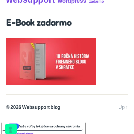
wordpress
zadarmo
E-Book zadarmo
© 2026
Websupport blog
Up
↑
Vaše voľby týkajúce sa ochrany súkromia
Oznámenie pri zbere