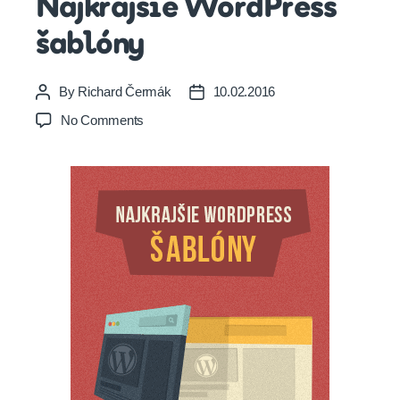
Najkrajšie WordPress
šablóny
By
Richard Čermák
10.02.2016
Post
Post
author
date
on
No Comments
Najkrajšie
WordPress
šablóny