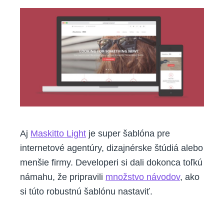
Aj
Maskitto Light
je super šablóna pre
internetové agentúry, dizajnérske štúdiá alebo
menšie firmy. Developeri si dali dokonca toľkú
námahu, že pripravili
množstvo návodov
, ako
si túto robustnú šablónu nastaviť.