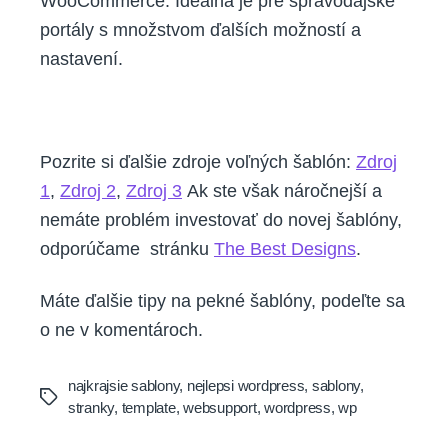
WooCommerce. Ideálna je pre spravodajské
portály s množstvom ďalších možností a
nastavení.
Pozrite si ďalšie zdroje voľných šablón:
Zdroj
1
,
Zdroj 2
,
Zdroj 3
Ak ste však náročnejší a
nemáte problém investovať do novej šablóny,
odporúčame stránku
The Best Designs
.
Máte ďalšie tipy na pekné šablóny, podeľte sa
o ne v komentároch.
najkrajsie sablony
,
nejlepsi wordpress
,
sablony
,
Tags
stranky
,
template
,
websupport
,
wordpress
,
wp