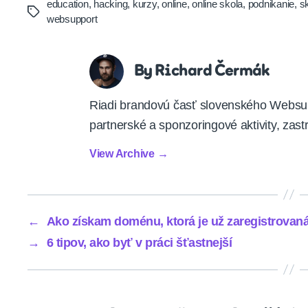
education
,
hacking
,
kurzy
,
online
,
online skola
,
podnikanie
,
s
Tags
websupport
By Richard Čermák
Riadi brandovú časť slovenského Websupp
partnerské a sponzoringové aktivity, zast
View Archive
→
←
Ako získam doménu, ktorá je už zaregistrovan
→
6 tipov, ako byť v práci šťastnejší