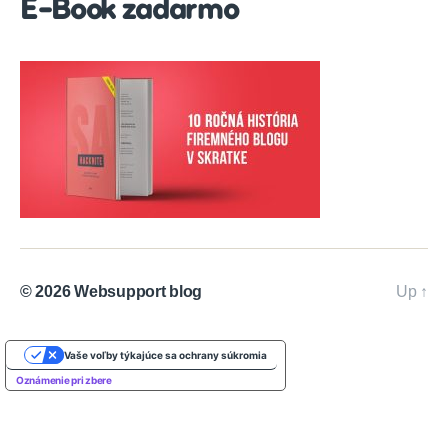
E-Book zadarmo
© 2026
Websupport blog
Up
↑
Vaše voľby týkajúce sa ochrany súkromia
Oznámenie pri zbere