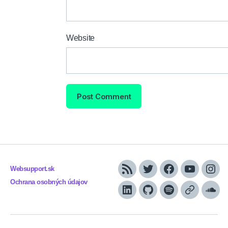
Website
Websupport.sk
RSS
Twitter
Facebook
YouTube
Inst
Ochrana osobných údajov
LinkedIn
GitHub
Spotify
Apple
Sou
Podcasts