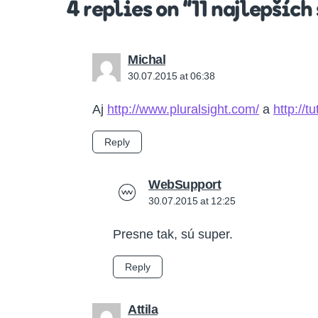
4 replies on “11 najlepšíc
says:
Michal
30.07.2015 at 06:38
Aj
http://www.pluralsight.com/
a
http://t
Reply
says:
WebSupport
30.07.2015 at 12:25
Presne tak, sú super.
Reply
says:
Attila