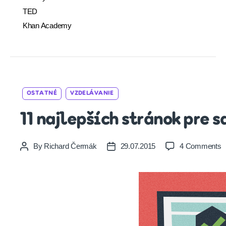
TED
Khan Academy
Cat
OSTATNÉ
VZDELÁVANIE
11 najlepších stránok pre 
o
By
Richard Čermák
29.07.2015
4 Comments
Post
Post
1
author
date
n
s
p
s