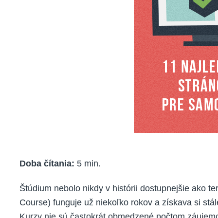
Doba čítania:
5
min.
Štúdium nebolo nikdy v histórii dostupnejšie ak
Course) funguje už niekoľko rokov a získava si stá
Kurzy nie sú častokrát obmedzené počtom záujemc