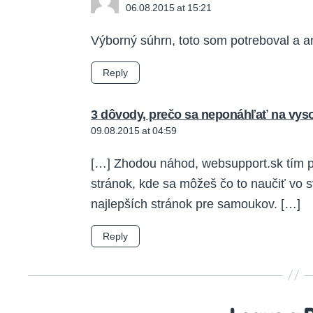
06.08.2015 at 15:21
Výborný súhrn, toto som potreboval a 
Reply
3 dôvody, prečo sa neponáhľať na vys
09.08.2015 at 04:59
[…] Zhodou náhod, websupport.sk tím p
stránok, kde sa môžeš čo to naučiť vo
najlepších stránok pre samoukov. […]
Reply