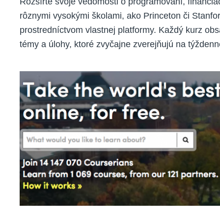
Rozšírte svoje vedomosti o programovaní, financiác
rôznymi vysokými školami, ako Princeton či Stanfo
prostredníctvom vlastnej platformy. Každý kurz ob
témy a úlohy, ktoré zvyčajne zverejňujú na týždenn