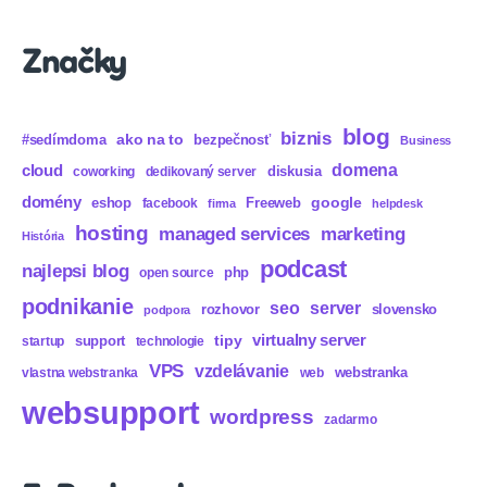
Značky
blog
biznis
ako na to
#sedímdoma
bezpečnosť
Business
domena
cloud
diskusia
coworking
dedikovaný server
domény
eshop
Freeweb
google
facebook
firma
helpdesk
hosting
marketing
managed services
História
podcast
najlepsi blog
php
open source
podnikanie
seo
server
rozhovor
slovensko
podpora
virtualny server
tipy
support
startup
technologie
VPS
vzdelávanie
webstranka
vlastna webstranka
web
websupport
wordpress
zadarmo