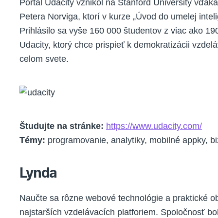
Portál Udacity vznikol na Stanford University vďa
Petera Norviga, ktorí v kurze „Úvod do umelej intel
Prihlásilo sa vyše 160 000 študentov z viac ako 190
Udacity, ktorý chce prispieť k demokratizácii vzdel
celom svete.
Študujte na stránke:
https://www.udacity.com/
Témy:
programovanie, analytiky, mobilné appky, biz
Lynda
Naučte sa rôzne webové technológie a praktické o
najstarších vzdelávacích platforiem. Spoločnosť bo