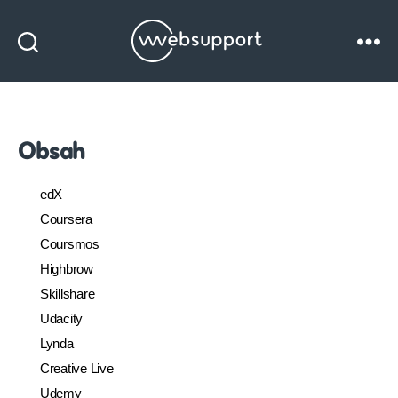
Websupport
blog
Obsah
edX
Coursera
Coursmos
Highbrow
Skillshare
Udacity
Lynda
Creative Live
Udemy