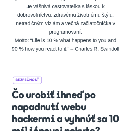
Je vášnivá cestovateľka s láskou k
dobrovoľníctvu, zdravému životnému štýlu,
netradičným víziám a večná začiatočníčka v
programovaní.
Motto: "Life is 10 % what happens to you and
90 % how you react to it." – Charles R. Swindoll
Categories
BEZPEČNOSŤ
Čo urobiť ihneď po
napadnutí webu
hackermi a vyhnúť sa 10