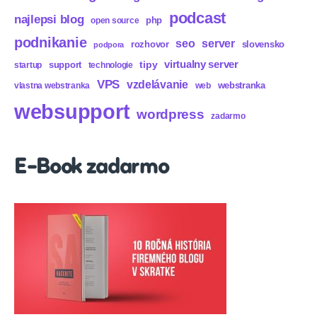
podcast
najlepsi blog
php
open source
podnikanie
seo
server
rozhovor
slovensko
podpora
virtualny server
tipy
support
startup
technologie
VPS
vzdelávanie
webstranka
vlastna webstranka
web
websupport
wordpress
zadarmo
E-Book zadarmo