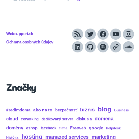
pagination
Websupport.sk
RSS
Twitter
Facebook
YouTube
Inst
Ochrana osobných údajov
LinkedIn
GitHub
Spotify
Apple
Sou
Podcasts
Značky
blog
biznis
ako na to
#sedímdoma
bezpečnosť
Business
domena
cloud
diskusia
coworking
dedikovaný server
domény
eshop
Freeweb
google
facebook
firma
helpdesk
hosting
marketing
managed services
História