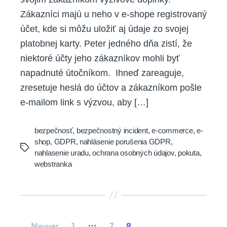
Zákazníci majú u neho v e-shope registrovaný
účet, kde si môžu uložiť aj údaje zo svojej
platobnej karty. Peter jedného dňa zistí, že
niektoré účty jeho zákazníkov mohli byť
napadnuté útočníkom. Ihneď zareaguje,
zresetuje heslá do účtov a zákazníkom pošle
e-mailom link s výzvou, aby […]
bezpečnosť
,
bezpečnostný incident
,
e-commerce
,
e-
shop
,
GDPR
,
nahlásenie porušenia GDPR
,
Tags
nahlasenie uradu
,
ochrana osobných údajov
,
pokuta
,
webstranka
Posts
…
8
←
Newer
1
7