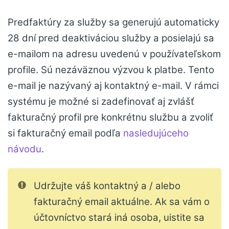
Predfaktúry za služby sa generujú automaticky
28 dní pred deaktiváciou služby a posielajú sa
e-mailom na adresu uvedenú v používateľskom
profile. Sú nezáväznou výzvou k platbe. Tento
e-mail je nazývaný aj kontaktný e-mail. V rámci
systému je možné si zadefinovať aj zvlášť
fakturačný profil pre konkrétnu službu a zvoliť
si fakturačný email podľa
nasledujúceho
návodu
.
Udržujte váš kontaktný a / alebo
fakturačný email aktuálne. Ak sa vám o
účtovníctvo stará iná osoba, uistite sa