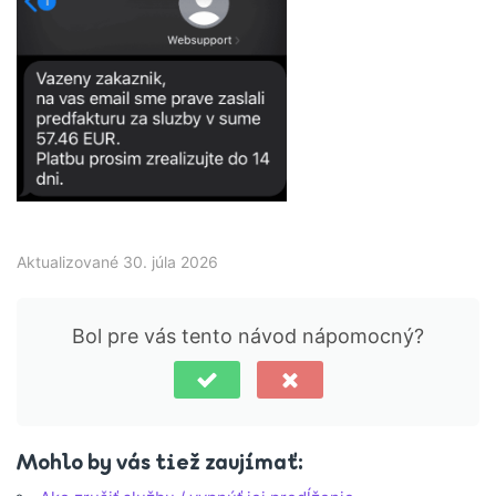
Aktualizované 30. júla 2026
Bol pre vás tento návod nápomocný?
Mohlo by vás tiež zaujímať: