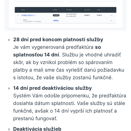
28 dní pred koncom platnosti služby
Je vám vygenerovaná predfaktúra
so
splatnosťou 14 dní
. Službu je vhodné uhradiť
skôr, ak by vznikol problém so spárovaním
platby a mali sme čas vyriešiť danú požiadavku
s istotou, že vaše služby zostanú funkčné.
14 dní pred deaktiváciou
služby
Systém Vám odošle pripomenku, že predfaktúra
dosiahla dátum splatnosti. Vaše služby sú stále
funkčné, avšak o 14 dní vyprší ich platnosť a
prestanú fungovať.
Deaktivácia služieb