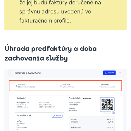
že jej budú faktúry doručené na
správnu adresu uvedenú vo
fakturačnom profile.
Úhrada predfaktúry a doba
zachovania služby