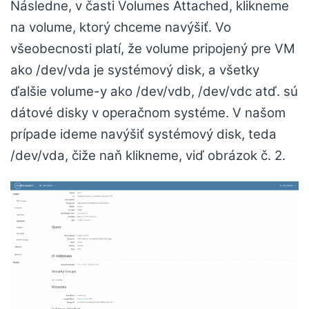
Následne, v časti Volumes Attached, klikneme
na volume, ktorý chceme navýšiť. Vo
všeobecnosti platí, že volume pripojený pre VM
ako /dev/vda je systémový disk, a všetky
ďalšie volume-y ako /dev/vdb, /dev/vdc atď. sú
dátové disky v operačnom systéme. V našom
prípade ideme navýšiť systémový disk, teda
/dev/vda, čiže naň klikneme, viď obrázok č. 2.