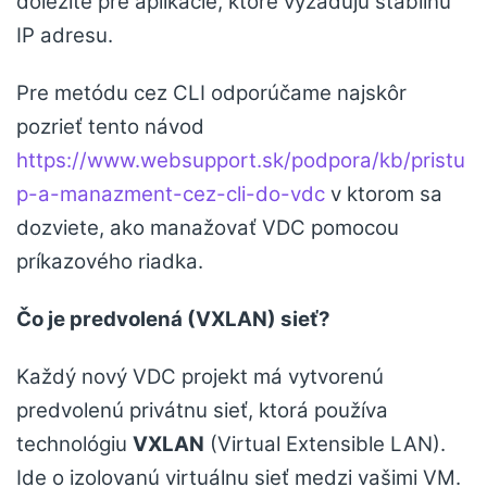
dôležité pre aplikácie, ktoré vyžadujú stabilnú
IP adresu.
Pre metódu cez CLI odporúčame najskôr
pozrieť tento návod
https://www.websupport.sk/podpora/kb/pristu
p-a-manazment-cez-cli-do-vdc
v ktorom sa
dozviete, ako manažovať VDC pomocou
príkazového riadka.
Čo je predvolená (VXLAN) sieť?
Každý nový VDC projekt má vytvorenú
predvolenú privátnu sieť, ktorá používa
technológiu
VXLAN
(Virtual Extensible LAN).
Ide o izolovanú virtuálnu sieť medzi vašimi VM.