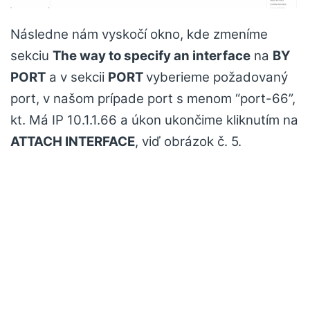
Následne nám vyskočí okno, kde zmeníme
sekciu
The way to specify an interface
na
BY
PORT
a v sekcii
PORT
vyberieme požadovaný
port, v našom prípade port s menom “port-66”,
kt. Má IP 10.1.1.66 a úkon ukončime kliknutím na
ATTACH INTERFACE
, viď obrázok č. 5.