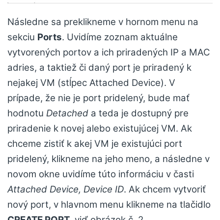
Následne sa preklikneme v hornom menu na
sekciu
Ports
. Uvidíme zoznam aktuálne
vytvorených portov a ich priradených IP a MAC
adries, a taktiež či daný port je priradený k
nejakej VM (stĺpec Attached Device). V
prípade, že nie je port pridelený, bude mať
hodnotu
Detached
a teda je dostupný pre
priradenie k novej alebo existujúcej VM. Ak
chceme zistiť k akej VM je existujúci port
pridelený, klikneme na jeho meno, a následne v
novom okne uvidíme túto informáciu v časti
Attached Device, Device ID
. Ak chcem vytvoriť
nový port, v hlavnom menu klikneme na tlačidlo
CREATE PORT
, viď obrázok č. 2.