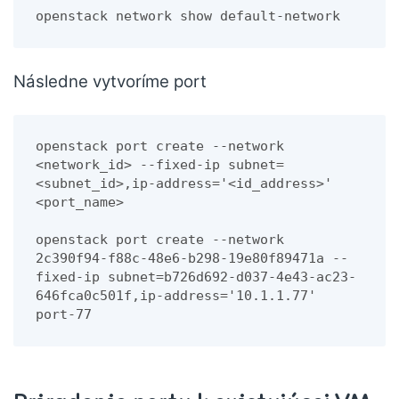
openstack network show default-network
Následne vytvoríme port
openstack port create --network 
<network_id> --fixed-ip subnet=
<subnet_id>,ip-address='<id_address>'  
<port_name>
openstack port create --network 
2c390f94-f88c-48e6-b298-19e80f89471a --
fixed-ip subnet=b726d692-d037-4e43-ac23-
646fca0c501f,ip-address='10.1.1.77'  
port-77