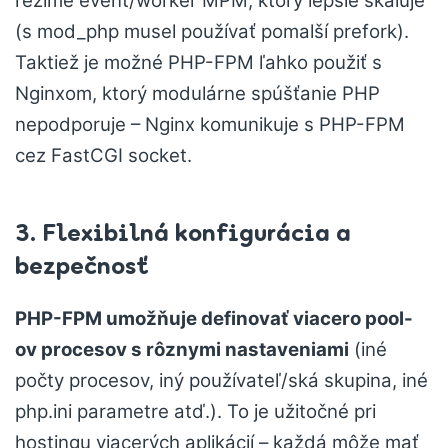
režime event/worker MPM, ktorý lepšie škáluje
(s mod_php musel používať pomalší prefork).
Taktiež je možné PHP-FPM ľahko použiť s
Nginxom, ktorý modulárne spúšťanie PHP
nepodporuje – Nginx komunikuje s PHP-FPM
cez FastCGI socket.
3. Flexibilná konfigurácia a
bezpečnosť
PHP-FPM umožňuje definovať viacero pool-
ov procesov s rôznymi nastaveniami
(iné
počty procesov, iný používateľ/ská skupina, iné
php.ini parametre atď.). To je užitočné pri
hostingu viacerých aplikácií – každá môže mať