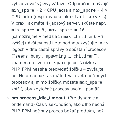
vyhladzovať výkyvy záťaže. Odporúčania bývajú
min_spare
~ 2 × CPU jadrá a
max_spare
~ 4 ×
CPU jadrá (resp. rovnaké ako
start_servers
) .
V praxi: ak máte 4-jadrový server, skúste napr.
min_spare = 8, max_spare = 16
(samozrejme v medziach
max_children
). Pri
vyššej návštevnosti tieto hodnoty zvyšujte. Ak v
logoch vidíte časté správy o spúšťaní procesov
(
“seems busy… spawning … children”
),
znamená to, že
min_spare
je príliš nízke a
PHP-FPM nestíha predvídať špičku – zvyšujte
ho. No a naopak, ak máte trvalo veľa nečinných
procesov aj mimo špičky, môžete
max_spare
znížiť, aby zbytočné procesy uvoľnili pamäť.
pm.process_idle_timeout
: (Pre dynamic aj
ondemand) Čas v sekundách, ako dlho nechá
PHP-FPM nečinný proces bežať predtým, než