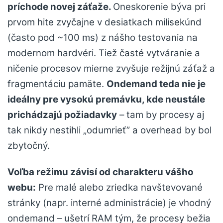
príchode novej záťaže.
Oneskorenie býva pri
prvom hite zvyčajne v desiatkach milisekúnd
(často pod ~100 ms) z nášho testovania na
modernom hardvéri. Tiež časté vytváranie a
ničenie procesov mierne zvyšuje režijnú záťaž a
fragmentáciu pamäte.
Ondemand teda nie je
ideálny pre vysokú premávku, kde neustále
prichádzajú požiadavky
– tam by procesy aj
tak nikdy nestihli „odumrieť” a overhead by bol
zbytočný.
Voľba režimu závisí od charakteru vášho
webu:
Pre malé alebo zriedka navštevované
stránky (napr. interné administrácie) je vhodný
ondemand – ušetrí RAM tým, že procesy bežia