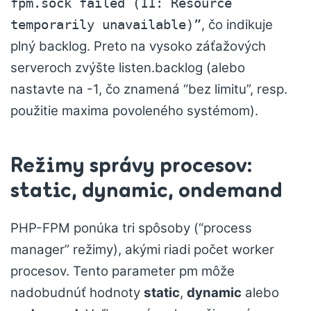
fpm.sock failed (11: Resource
, čo indikuje
temporarily unavailable)”
plný backlog. Preto na vysoko záťažových
serveroch zvýšte listen.backlog (alebo
nastavte na -1, čo znamená “bez limitu”, resp.
použitie maxima povoleného systémom).
Režimy správy procesov:
static, dynamic, ondemand
PHP-FPM ponúka tri spôsoby (“process
manager” režimy), akými riadi počet worker
procesov. Tento parameter pm môže
nadobudnúť hodnoty
static
,
dynamic
alebo