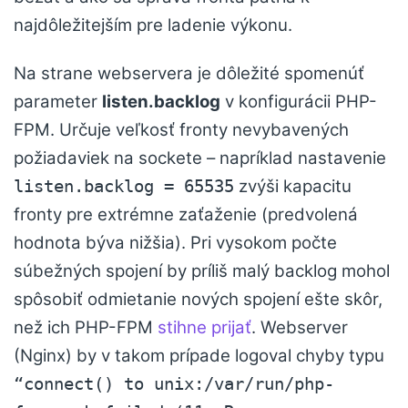
najdôležitejším pre ladenie výkonu.
Na strane webservera je dôležité spomenúť
parameter
listen.backlog
v konfigurácii PHP-
FPM. Určuje veľkosť fronty nevybavených
požiadaviek na sockete – napríklad nastavenie
zvýši kapacitu
listen.backlog = 65535
fronty pre extrémne zaťaženie (predvolená
hodnota býva nižšia). Pri vysokom počte
súbežných spojení by príliš malý backlog mohol
spôsobiť odmietanie nových spojení ešte skôr,
než ich PHP-FPM
stihne prijať
. Webserver
(Nginx) by v takom prípade logoval chyby typu
“connect() to unix:/var/run/php-