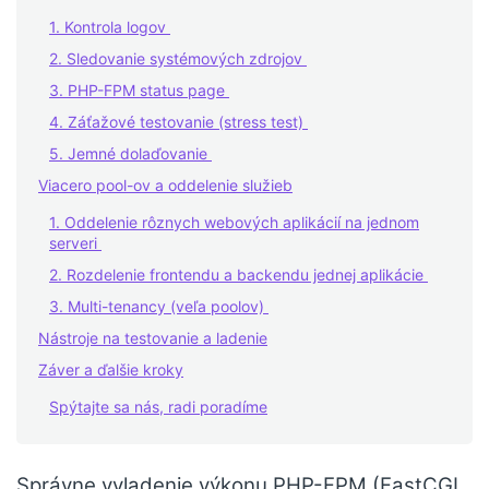
1. Kontrola logov
2. Sledovanie systémových zdrojov
3. PHP-FPM status page
4. Záťažové testovanie (stress test)
5. Jemné dolaďovanie
Viacero pool-ov a oddelenie služieb
1. Oddelenie rôznych webových aplikácií na jednom
serveri
2. Rozdelenie frontendu a backendu jednej aplikácie
3. Multi-tenancy (veľa poolov)
Nástroje na testovanie a ladenie
Záver a ďalšie kroky
Spýtajte sa nás, radi poradíme
Správne vyladenie výkonu PHP-FPM (FastCGI