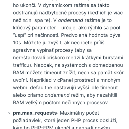
ho ukončí. V dynamickom režime sa takto
odstraňujú nadbytočné procesy (keď ich je viac
než
min_spare
). V
ondemand
režime je to
kľúčový parameter – určuje, ako rýchlo sa pool
“uspí” pri nečinnosti. Predvolená hodnota býva
10s. Môžete ju zvýšiť, ak nechcete príliš
agresívne vypínať procesy (aby sa
nereštartovali priskoro medzi krátkymi burstami
trafficu). Naopak, na systémoch s obmedzenou
RAM môžete timeout znížiť, nech sa pamäť skôr
uvoľní. Napríklad v cPanel prostredí s mnohými
webmi defaultne nastavujú vyšší idle timeout
alebo priamo
ondemand
režim, aby nezahltili
RAM veľkým počtom nečinných procesov.
pm.max_requests
: Maximálny počet
požiadaviek, ktoré jeden PHP proces obslúži,
kým ho PHP-FPM ukončí a nahradí novým.