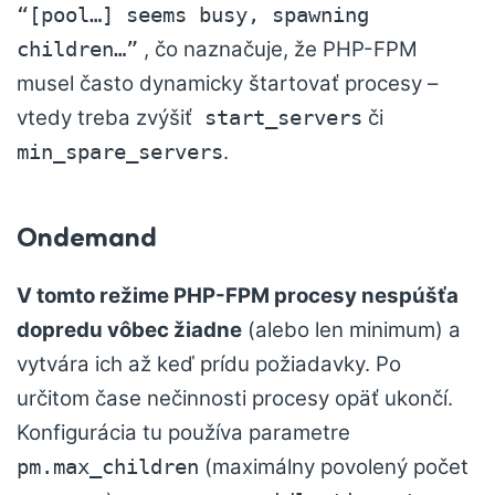
“[pool…] seems busy, spawning
, čo naznačuje, že PHP-FPM
children…”
musel často dynamicky štartovať procesy –
vtedy treba zvýšiť
či
start_servers
.
min_spare_servers
Ondemand
V tomto režime PHP-FPM procesy nespúšťa
dopredu vôbec žiadne
(alebo len minimum) a
vytvára ich až keď prídu požiadavky. Po
určitom čase nečinnosti procesy opäť ukončí.
Konfigurácia tu používa parametre
(maximálny povolený počet
pm.max_children