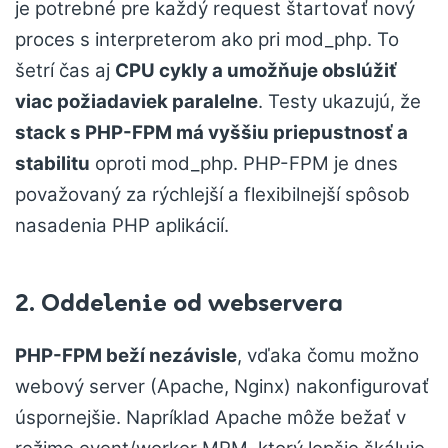
je potrebné pre každý request štartovať nový
proces s interpreterom ako pri mod_php. To
šetrí čas aj
CPU cykly a umožňuje obslúžiť
viac požiadaviek paralelne
. Testy ukazujú, že
stack s PHP-FPM má vyššiu priepustnosť a
stabilitu
oproti mod_php. PHP-FPM je dnes
považovaný za rýchlejší a flexibilnejší spôsob
nasadenia PHP aplikácií.
2. Oddelenie od webservera
PHP-FPM beží nezávisle
, vďaka čomu možno
webový server (Apache, Nginx) nakonfigurovať
úspornejšie. Napríklad Apache môže bežať v