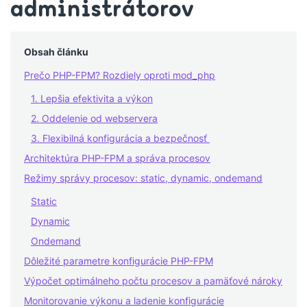
administrátorov
Obsah článku
Prečo PHP-FPM? Rozdiely oproti mod_php
1. Lepšia efektivita a výkon
2. Oddelenie od webservera
3. Flexibilná konfigurácia a bezpečnosť
Architektúra PHP-FPM a správa procesov
Režimy správy procesov: static, dynamic, ondemand
Static
Dynamic
Ondemand
Dôležité parametre konfigurácie PHP-FPM
Výpočet optimálneho počtu procesov a pamäťové nároky
Monitorovanie výkonu a ladenie konfigurácie