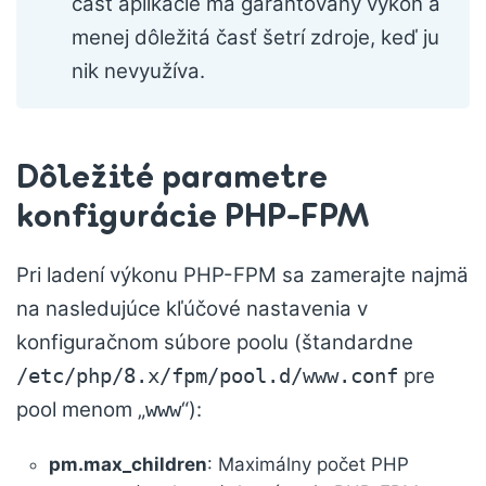
časť aplikácie má garantovaný výkon a
menej dôležitá časť šetrí zdroje, keď ju
nik nevyužíva.
Dôležité parametre
konfigurácie PHP-FPM
Pri ladení výkonu PHP-FPM sa zamerajte najmä
na nasledujúce kľúčové nastavenia v
konfiguračnom súbore poolu (štandardne
pre
/etc/php/8.x/fpm/pool.d/www.conf
pool menom „
“):
www
pm.max_children
: Maximálny počet PHP