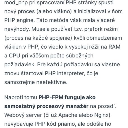
mod_php pri spracovaní PHP stránky spustil
nový proces (alebo vlákno) a inicializoval v ňom
PHP engine. Táto metóda však mala viaceré
nevýhody. Musela používať tzv. prefork režim
(proces na každé spojenie) kvôli obmedzeniam
vlákien v PHP, čo viedlo k vysokej réžii na RAM
a CPU pri väčšom počte súbežných
požiadaviek. Pre každú požiadavku sa vlastne
znovu štartoval PHP interpreter, čo je
samozrejme neefektívne.
Naproti tomu
PHP-FPM funguje ako
samostatný procesový manažér
na pozadí.
Webový server (či už Apache alebo Nginx)
nevybavuje PHP kód priamo, ale odošle ho