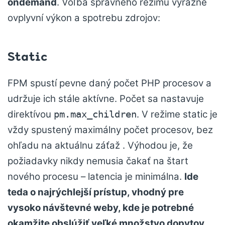
ondemand
. Voľba správneho režimu výrazne
ovplyvní výkon a spotrebu zdrojov:
Static
FPM spustí pevne daný počet PHP procesov a
udržuje ich stále aktívne. Počet sa nastavuje
direktívou
. V režime static je
pm.max_children
vždy spustený maximálny počet procesov, bez
ohľadu na aktuálnu záťaž . Výhodou je, že
požiadavky nikdy nemusia čakať na štart
nového procesu – latencia je minimálna.
Ide
teda o najrýchlejší prístup, vhodný pre
vysoko návštevné weby, kde je potrebné
okamžite obslúžiť veľké množstvo dopytov
.