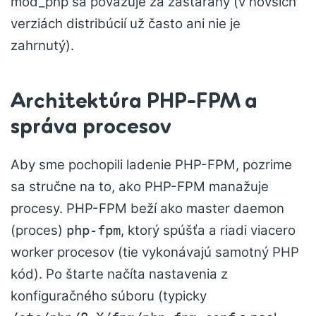
mod_php sa považuje za zastaraný (v novších
verziách distribúcií už často ani nie je
zahrnutý).
Architektúra PHP-FPM a
správa procesov
Aby sme pochopili ladenie PHP-FPM, pozrime
sa stručne na to, ako PHP-FPM manažuje
procesy. PHP-FPM beží ako master daemon
(proces)
, ktorý spúšťa a riadi viacero
php-fpm
worker procesov (tie vykonávajú samotný PHP
kód). Po štarte načíta nastavenia z
konfiguračného súboru (typicky