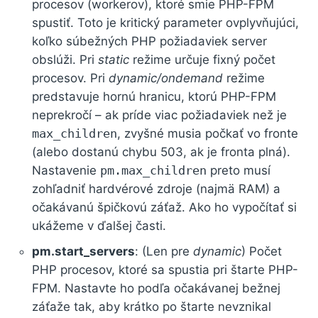
procesov (workerov), ktoré smie PHP-FPM
spustiť. Toto je kritický parameter ovplyvňujúci,
koľko súbežných PHP požiadaviek server
obslúži. Pri
static
režime určuje fixný počet
procesov. Pri
dynamic/ondemand
režime
predstavuje hornú hranicu, ktorú PHP-FPM
neprekročí – ak príde viac požiadaviek než je
max_children
, zvyšné musia počkať vo fronte
(alebo dostanú chybu 503, ak je fronta plná).
Nastavenie
pm.max_children
preto musí
zohľadniť hardvérové zdroje (najmä RAM) a
očakávanú špičkovú záťaž. Ako ho vypočítať si
ukážeme v ďalšej časti.
pm.start_servers
: (Len pre
dynamic
) Počet
PHP procesov, ktoré sa spustia pri štarte PHP-
FPM. Nastavte ho podľa očakávanej bežnej
záťaže tak, aby krátko po štarte nevznikal