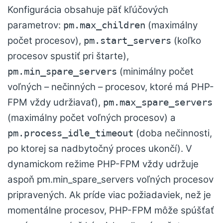
Konfigurácia obsahuje päť kľúčových
parametrov:
(maximálny
pm.max_children
počet procesov),
(koľko
pm.start_servers
procesov spustiť pri štarte),
(minimálny počet
pm.min_spare_servers
voľných – nečinných – procesov, ktoré má PHP-
FPM vždy udržiavať),
pm.max_spare_servers
(maximálny počet voľných procesov) a
(doba nečinnosti,
pm.process_idle_timeout
po ktorej sa nadbytočný proces ukončí). V
dynamickom režime PHP-FPM vždy udržuje
aspoň pm.min_spare_servers voľných procesov
pripravených. Ak príde viac požiadaviek, než je
momentálne procesov, PHP-FPM môže spúšťať