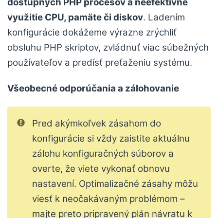
dostupných PHP procesov a neefektívne
využitie CPU, pamäte či diskov
. Ladením
konfigurácie dokážeme výrazne zrýchliť
obsluhu PHP skriptov, zvládnuť viac súbežných
používateľov a predísť preťaženiu systému.
Všeobecné odporúčania a zálohovanie
Pred akýmkoľvek zásahom do
konfigurácie si vždy zaistite aktuálnu
zálohu konfiguračných súborov a
overte, že viete vykonať obnovu
nastavení. Optimalizačné zásahy môžu
viesť k neočakávaným problémom –
majte preto pripravený plán návratu k