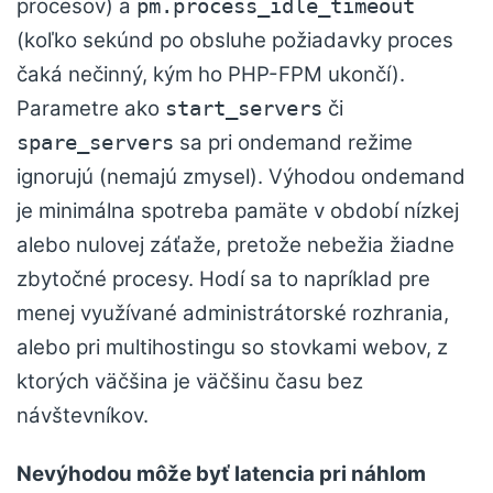
procesov) a
pm.process_idle_timeout
(koľko sekúnd po obsluhe požiadavky proces
čaká nečinný, kým ho PHP-FPM ukončí).
Parametre ako
či
start_servers
sa pri ondemand režime
spare_servers
ignorujú (nemajú zmysel). Výhodou ondemand
je minimálna spotreba pamäte v období nízkej
alebo nulovej záťaže, pretože nebežia žiadne
zbytočné procesy. Hodí sa to napríklad pre
menej využívané administrátorské rozhrania,
alebo pri multihostingu so stovkami webov, z
ktorých väčšina je väčšinu času bez
návštevníkov.
Nevýhodou môže byť latencia pri náhlom