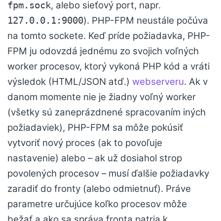
, alebo sieťový port, napr.
fpm.sock
). PHP-FPM neustále počúva
127.0.0.1:9000
na tomto sockete. Keď príde požiadavka, PHP-
FPM ju odovzdá jednému zo svojich voľných
worker procesov, ktorý vykoná PHP kód a vráti
výsledok (HTML/JSON atď.)
webserveru
. Ak v
danom momente nie je žiadny voľný worker
(všetky sú zaneprázdnené spracovaním iných
požiadaviek), PHP-FPM sa môže pokúsiť
vytvoriť nový proces (ak to povoľuje
nastavenie) alebo – ak už dosiahol strop
povolených procesov – musí ďalšie požiadavky
zaradiť do fronty (alebo odmietnuť). Práve
parametre určujúce koľko procesov môže
bežať a ako sa správa fronta patria k