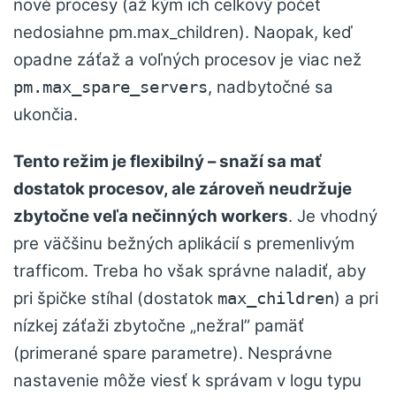
nové procesy (až kým ich celkový počet
nedosiahne pm.max_children). Naopak, keď
opadne záťaž a voľných procesov je viac než
, nadbytočné sa
pm.max_spare_servers
ukončia.
Tento režim je flexibilný – snaží sa mať
dostatok procesov, ale zároveň neudržuje
zbytočne veľa nečinných workers
. Je vhodný
pre väčšinu bežných aplikácií s premenlivým
trafficom. Treba ho však správne naladiť, aby
pri špičke stíhal (dostatok
) a pri
max_children
nízkej záťaži zbytočne „nežral” pamäť
(primerané spare parametre). Nesprávne
nastavenie môže viesť k správam v logu typu