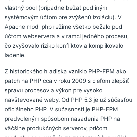
vlastný pool (prípadne bežať pod iným
systémovým účtom pre zvýšenú izoláciu). V
Apache mod_php režime všetko bežalo pod
účtom webservera a v rámci jedného procesu,
čo zvyšovalo riziko konfliktov a komplikovalo
ladenie.
Z historického hľadiska vzniklo PHP-FPM ako
patch na PHP cca v roku 2009 s cieľom zlepšiť
správu procesov a výkon pre vysoko
navštevované weby. Od PHP 5.3 je už súčasťou
oficiálneho PHP. V súčasnosti je PHP-FPM
predvoleným spôsobom nasadenia PHP na
väčšine produkčných serverov, pričom