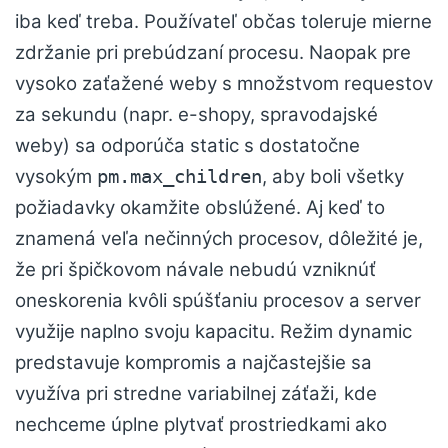
iba keď treba. Používateľ občas toleruje mierne
zdržanie pri prebúdzaní procesu. Naopak pre
vysoko zaťažené weby s množstvom requestov
za sekundu (napr. e-shopy, spravodajské
weby) sa odporúča static s dostatočne
vysokým
, aby boli všetky
pm.max_children
požiadavky okamžite obslúžené. Aj keď to
znamená veľa nečinných procesov, dôležité je,
že pri špičkovom návale nebudú vzniknúť
oneskorenia kvôli spúšťaniu procesov a server
využije naplno svoju kapacitu. Režim dynamic
predstavuje kompromis a najčastejšie sa
využíva pri stredne variabilnej záťaži, kde
nechceme úplne plytvať prostriedkami ako