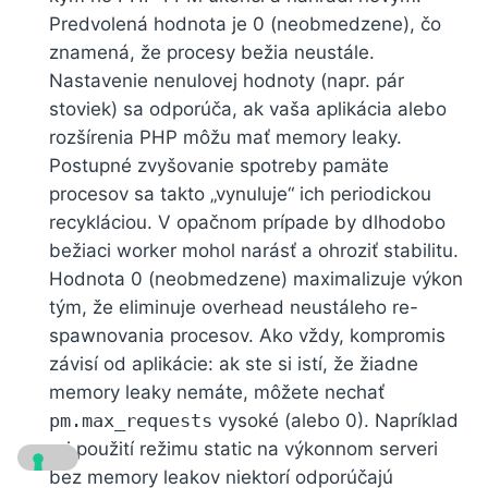
Predvolená hodnota je 0 (neobmedzene), čo
znamená, že procesy bežia neustále.
Nastavenie nenulovej hodnoty (napr. pár
stoviek) sa odporúča, ak vaša aplikácia alebo
rozšírenia PHP môžu mať memory leaky.
Postupné zvyšovanie spotreby pamäte
procesov sa takto „vynuluje“ ich periodickou
recykláciou. V opačnom prípade by dlhodobo
bežiaci worker mohol narásť a ohroziť stabilitu.
Hodnota 0 (neobmedzene) maximalizuje výkon
tým, že eliminuje overhead neustáleho re-
spawnovania procesov. Ako vždy, kompromis
závisí od aplikácie: ak ste si istí, že žiadne
memory leaky nemáte, môžete nechať
pm.max_requests
vysoké (alebo 0). Napríklad
pri použití režimu static na výkonnom serveri
bez memory leakov niektorí odporúčajú