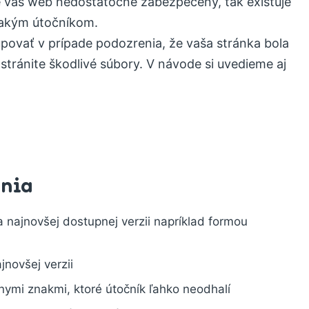
e váš web nedostatočne zabezpečený, tak existuje
akým útočníkom.
povať v prípade podozrenia, že vaša stránka bola
tránite škodlivé súbory. V návode si uvedieme aj
ania
najnovšej dostupnej verzii napríklad formou
novšej verzii
lnymi znakmi, ktoré útočník ľahko neodhalí