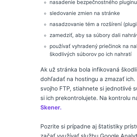
nasadenie bezpečnostného plugin
sledovanie zmien na stránke
nasadzovanie tém a rozšírení (plug
zamedziť, aby sa súbory dali nahrá
používať vyhradený priečinok na n
škodlivých súborov po ich nahratí
Ak už stránka bola infikovaná škodl
dohľadať na hostingu a zmazať ich. T
svojho FTP, stiahnete si jednotlivé
si ich prekontrolujete. Na kontrol
Skener.
Pozrite si prípadne aj štatistiky pr
začať využívať službu Google Analyt