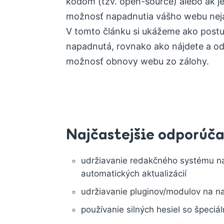
kódom (tzv. open-source) alebo ak j
možnosť napadnutia vášho webu nej
V tomto článku si ukážeme ako postu
napadnutá, rovnako ako nájdete a ods
možnosť obnovy webu zo zálohy.
Najčastejšie odporúč
udržiavanie redakčného systému na 
automatických aktualizácií
udržiavanie pluginov/modulov na naj
používanie silných hesiel so špeciá