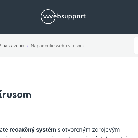
V
 nastavenia
Napadnutie webu vírusom
p
írusom
vate
redakčný systém
s otvoreným zdrojovým