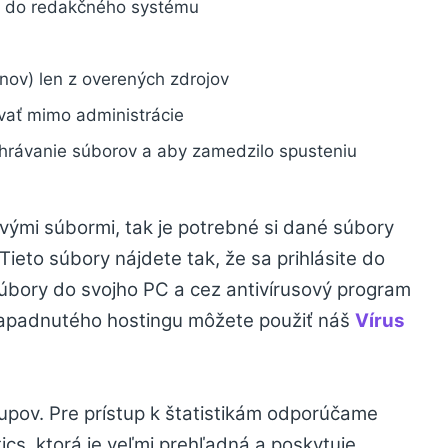
u do redakčného systému
inov) len z overených zdrojov
vať mimo administrácie
ahrávanie súborov a aby zamedzilo spusteniu
ivými súbormi, tak je potrebné si dané súbory
ieto súbory nájdete tak, že sa prihlásite do
 súbory do svojho PC a cez antivírusový program
u napadnutého hostingu môžete použiť náš
Vírus
ístupov. Pre prístup k štatistikám odporúčame
ics, ktorá je veľmi prehľadná a poskytuje