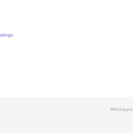
stingu
WebSuppor
ie pri zbere
Vaše voľby týkajúce sa ochrany súkrom