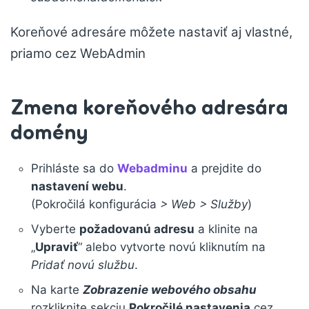
Koreňové adresáre môžete nastaviť aj vlastné,
priamo cez WebAdmin
Zmena koreňového adresára
domény
Prihláste sa do
Webadminu
a prejdite do
nastavení webu
.
(Pokročilá konfigurácia
> Web > Služby
)
Vyberte
požadovanú adresu
a klinite na
„
Upraviť
“ alebo vytvorte novú kliknutím na
Pridať novú službu
.
Na karte
Zobrazenie webového obsahu
rozkliknite sekciu
Pokročilé nastavenia
cez