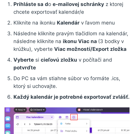
Prihláste sa
d
o
e-mailovej schránky
z ktorej
chcete exportovať kalendár/e
Kliknite na ikonku
Kalendár
v ľavom menu
Následne kliknite pravým tlačidlom na kalendár,
následne kliknite na
ikonu Viac na
(3 bodky v
krúžku), vyberte
Viac možností/Export zložka
Vyberte
si
cieľovú zložku
v počítači and
potvrďte
Do PC sa vám stiahne súbor vo formáte .ics,
ktorý si uchovajte.
Každý kalendár je potrebné exportovať zvlášť.