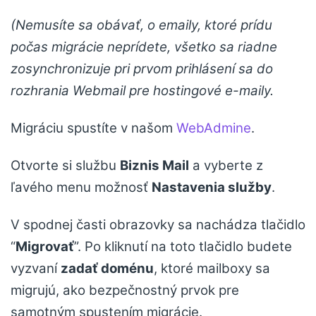
(Nemusíte sa obávať, o emaily, ktoré prídu
počas migrácie neprídete, všetko sa riadne
zosynchronizuje pri prvom prihlásení sa do
rozhrania Webmail pre hostingové e-maily.
Migráciu spustíte v našom
WebAdmine
.
Otvorte si službu
Biznis Mail
a vyberte z
ľavého menu možnosť
Nastavenia služby
.
V spodnej časti obrazovky sa nachádza tlačidlo
“
Migrovať
”. Po kliknutí na toto tlačidlo budete
vyzvaní
zadať doménu
, ktoré mailboxy sa
migrujú, ako bezpečnostný prvok pre
samotným spustením migrácie.