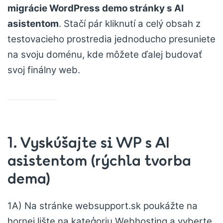
migrácie WordPress demo stránky s AI
asistentom
. Stačí pár kliknutí a celý obsah z
testovacieho prostredia jednoducho presuniete
na svoju doménu, kde môžete ďalej budovať
svoj finálny web.
1.
Vyskúšajte si WP s AI
asistentom (rýchla tvorba
dema)
1A) Na stránke websupport.sk poukážte na
hornej lište na kateģoriu Webhosting a vyberte