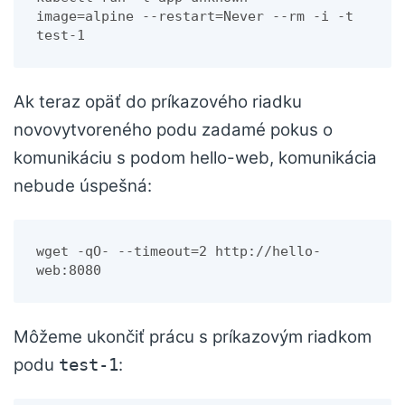
image=alpine --restart=Never --rm -i -t 
test-1
Ak teraz opäť do príkazového riadku
novovytvoreného podu zadamé pokus o
komunikáciu s podom hello-web, komunikácia
nebude úspešná:
wget -qO- --timeout=2 http://hello-
web:8080
Môžeme ukončiť prácu s príkazovým riadkom
podu
:
test-1