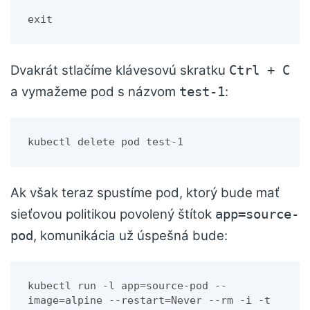
exit
Dvakrát stlačíme klávesovú skratku
Ctrl + C
a vymažeme pod s názvom
:
test-1
kubectl delete pod test-1
Ak však teraz spustíme pod, ktorý bude mať
sieťovou politikou povolený štítok
app=source-
, komunikácia už úspešná bude:
pod
kubectl run -l app=source-pod --
image=alpine --restart=Never --rm -i -t 