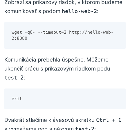
Zobrazí sa príkazový riadok, v ktorom budeme
komunikovať s podom
:
hello-web-2
wget -qO- --timeout=2 http://hello-web-
2:8080
Komunikácia prebehla úspešne. Môžeme
ukončiť prácu s príkazovým riadkom podu
:
test-2
exit
Dvakrát stlačíme klávesovú skratku
Ctrl + C
a vymažeme pod s názvom
:
test-2