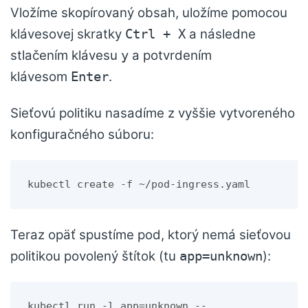
Vložíme skopírovaný obsah, uložíme pomocou
klávesovej skratky
a následne
Ctrl + X
stlačením klávesu
a potvrdením
y
klávesom
.
Enter
Sieťovú politiku nasadíme z vyššie vytvoreného
konfiguračného súboru:
kubectl create -f ~/pod-ingress.yaml
Teraz opäť spustíme pod, ktorý nemá sieťovou
politikou povolený štítok (tu
):
app=unknown
kubectl run -l app=unknown --