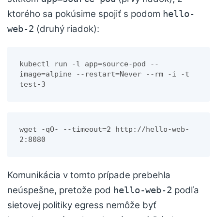
ktorého sa pokúsime spojiť s podom
hello-
(druhý riadok):
web-2
kubectl run -l app=source-pod --
image=alpine --restart=Never --rm -i -t 
test-3
wget -qO- --timeout=2 http://hello-web-
2:8080
Komunikácia v tomto prípade prebehla
neúspešne, pretože pod
podľa
hello-web-2
sietovej politiky egress nemôže byť