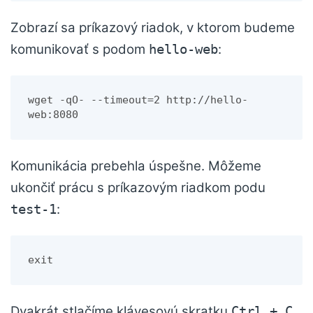
Zobrazí sa príkazový riadok, v ktorom budeme
komunikovať s podom
:
hello-web
wget -qO- --timeout=2 http://hello-
web:8080
Komunikácia prebehla úspešne. Môžeme
ukončiť prácu s príkazovým riadkom podu
:
test-1
exit
Dvakrát stlačíme klávesovú skratku
Ctrl + C