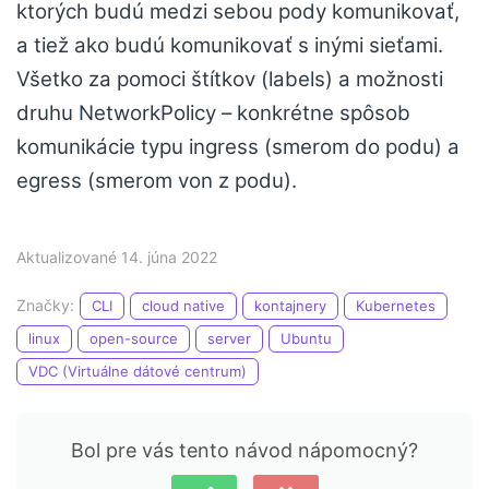
ktorých budú medzi sebou pody komunikovať,
a tiež ako budú komunikovať s inými sieťami.
Všetko za pomoci štítkov (labels) a možnosti
druhu NetworkPolicy – konkrétne spôsob
komunikácie typu ingress (smerom do podu) a
egress (smerom von z podu).
Aktualizované 14. júna 2022
Značky:
CLI
cloud native
kontajnery
Kubernetes
linux
open-source
server
Ubuntu
VDC (Virtuálne dátové centrum)
Bol pre vás tento návod nápomocný?