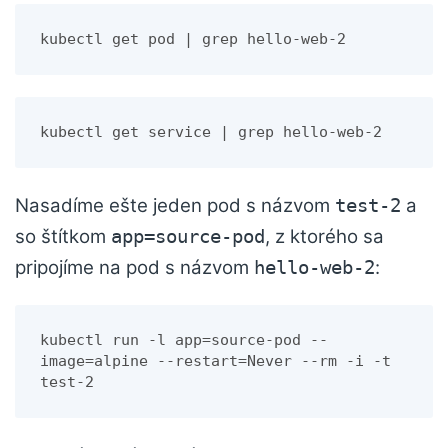
kubectl get pod | grep hello-web-2
kubectl get service | grep hello-web-2
Nasadíme ešte jeden pod s názvom
a
test-2
so štítkom
, z ktorého sa
app=source-pod
pripojíme na pod s názvom
:
hello-web-2
kubectl run -l app=source-pod --
image=alpine --restart=Never --rm -i -t 
test-2