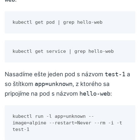
kubectl get pod | grep hello-web
kubectl get service | grep hello-web
Nasadíme ešte jeden pod s názvom
a
test-1
so štítkom
, z ktorého sa
app=unknown
pripojíme na pod s názvom
:
hello-web
kubectl run -l app=unknown --
image=alpine --restart=Never --rm -i -t 
test-1