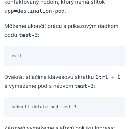
kontaktovaný nodom, ktorý nemá štítok
.
app=destination-pod
Môžeme ukončiť prácu s príkazovým riadkom
podu
:
test-3
exit
Dvakrát stlačíme klávesovú skratku
Ctrl + C
a vymažeme pod s názvom
:
test-3
kubectl delete pod test-3
Zároveň vymažeme sieťovú politiku Ingress: