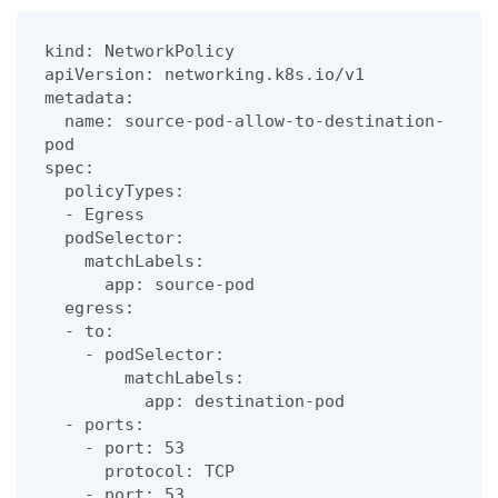
kind: NetworkPolicy

apiVersion: networking.k8s.io/v1

metadata:

  name: source-pod-allow-to-destination-
pod

spec:

  policyTypes:

  - Egress

  podSelector:

    matchLabels:

      app: source-pod

  egress:

  - to:

    - podSelector:

        matchLabels:

          app: destination-pod

  - ports:

    - port: 53

      protocol: TCP

    - port: 53
