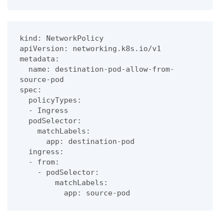
kind: NetworkPolicy

apiVersion: networking.k8s.io/v1

metadata:

  name: destination-pod-allow-from-
source-pod

spec:

  policyTypes:

  - Ingress

  podSelector:

    matchLabels:

      app: destination-pod

  ingress:

  - from:

    - podSelector:

        matchLabels:
