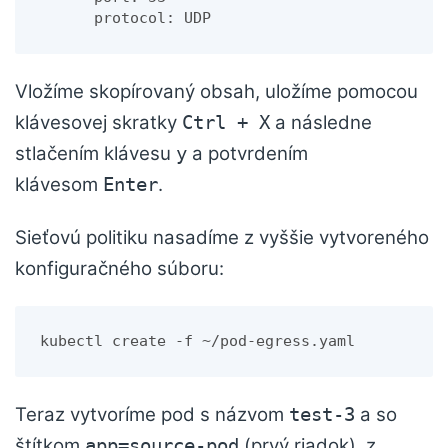
      protocol: UDP
Vložíme skopírovaný obsah, uložíme pomocou
klávesovej skratky
a následne
Ctrl + X
stlačením klávesu
a potvrdením
y
klávesom
.
Enter
Sieťovú politiku nasadíme z vyššie vytvoreného
konfiguračného súboru:
kubectl create -f ~/pod-egress.yaml
Teraz vytvoríme pod s názvom
a so
test-3
štítkom
(prvý riadok), z
app=source-pod