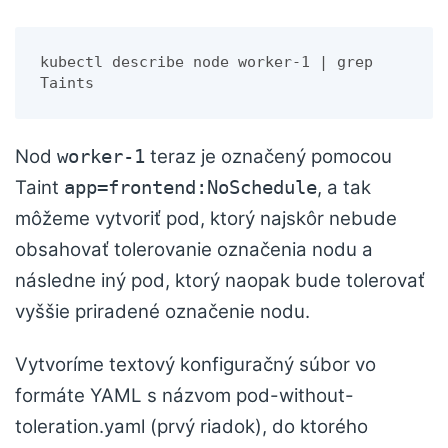
kubectl describe node worker-1 | grep 
Taints
Nod
teraz je označený pomocou
worker-1
Taint
, a tak
app=frontend:NoSchedule
môžeme vytvoriť pod, ktorý najskôr nebude
obsahovať tolerovanie označenia nodu a
následne iný pod, ktorý naopak bude tolerovať
vyššie priradené označenie nodu.
Vytvoríme textový konfiguračný súbor vo
formáte YAML s názvom pod-without-
toleration.yaml (prvý riadok), do ktorého