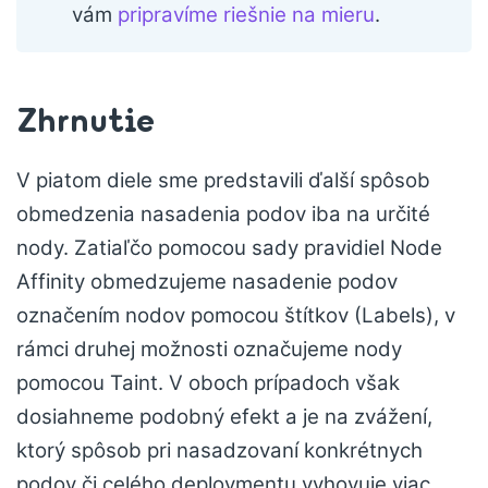
vám
pripravíme riešnie na mieru
.
Zhrnutie
V piatom diele sme predstavili ďalší spôsob
obmedzenia nasadenia podov iba na určité
nody. Zatiaľčo pomocou sady pravidiel Node
Affinity obmedzujeme nasadenie podov
označením nodov pomocou štítkov (Labels), v
rámci druhej možnosti označujeme nody
pomocou Taint. V oboch prípadoch však
dosiahneme podobný efekt a je na zvážení,
ktorý spôsob pri nasadzovaní konkrétnych
podov či celého deploymentu vyhovuje viac.