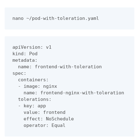
nano ~/pod-with-toleration.yaml
apiVersion: v1

kind: Pod

metadata:

  name: frontend-with-toleration

spec:

  containers:

  - image: nginx

    name: frontend-nginx-with-toleration

  tolerations:

  - key: app

    value: frontend

    effect: NoSchedule
