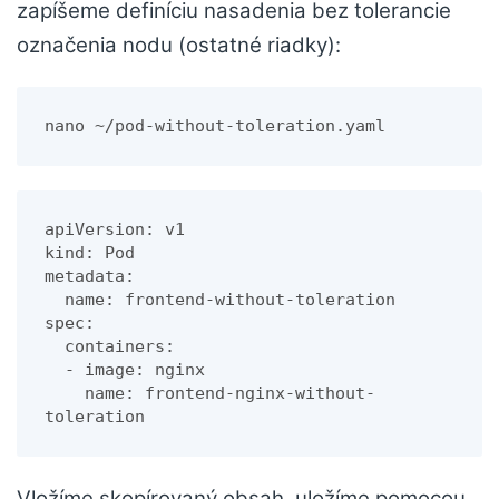
zapíšeme definíciu nasadenia bez tolerancie
označenia nodu (ostatné riadky):
nano ~/pod-without-toleration.yaml
apiVersion: v1

kind: Pod

metadata:

  name: frontend-without-toleration

spec:

  containers:

  - image: nginx

    name: frontend-nginx-without-
Vložíme skopírovaný obsah, uložíme pomocou