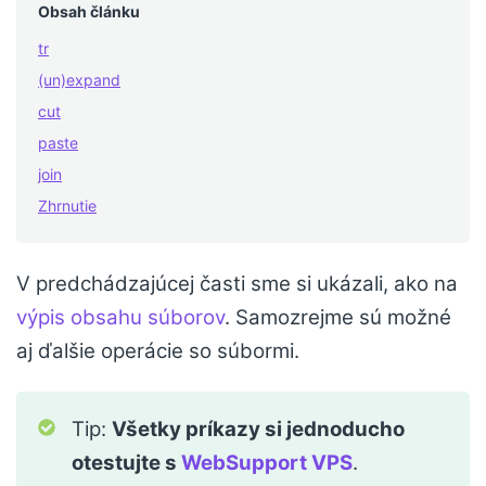
Obsah článku
tr
(un)expand
cut
paste
join
Zhrnutie
V predchádzajúcej časti sme si ukázali, ako na
výpis obsahu súborov
. Samozrejme sú možné
aj ďalšie operácie so súbormi.
Tip:
Všetky príkazy si jednoducho
otestujte s
WebSupport VPS
.