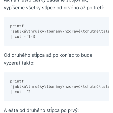
vypíšeme všetky stĺpce od prvého až po tretí:
printf 
'jablká\thrušky\tbanány\nzdravé\tchutné\tsladk
| cut -f1-3
Od druhého stĺpca až po koniec to bude
vyzerať takto:
printf 
'jablká\thrušky\tbanány\nzdravé\tchutné\tsladk
| cut -f2-
A ešte od druhého stĺpca po prvý: