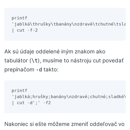
printf 
'jablká\thrušky\tbanány\nzdravé\tchutné\tsladk
| cut -f-2
Ak sú údaje oddelené iným znakom ako
tabulátor (
), musíme to nástroju cut povedať
\t
prepínačom
takto:
-d
printf 
'jablká;hrušky;banány\nzdravé;chutné;sladké\n'
| cut -d';' -f2
Nakoniec si ešte môžeme zmeniť oddeľovač vo