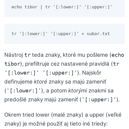
echo tibor | tr '[:lower:]' '[:upper:]'
tr '[:lower:]' '[:upper:]' < subor.txt
Nástroj
teda znaky, ktoré mu pošleme (
tr
echo
), prefiltruje cez nastavené pravidlá (
tibor
tr
). Najskôr
'[:lower:]' '[:upper:]'
definujeme
ktoré
znaky sa majú zameniť
(
), a potom
ktorými
znakmi sa
'[:lower:]'
predošlé znaky majú zameniť (
).
'[:upper:]'
Okrem tried lower (malé znaky) a upper (veľké
znaky) je možné použiť aj tieto iné triedy: