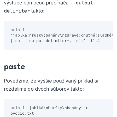
výstupe pomocou prepínača
--output-
takto:
delimiter
printf 
'jablká;hrušky;banány\nzdravé;chutné;sladké\n'
| cut --output-delimiter=, -d';' -f1,2
paste
Povedzme, že vyššie používaný príklad si
rozdelíme do dvoch súborov takto:
printf 'jablká\nhuršky\nbanány' > 
ovocie.txt