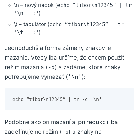
\n – nový riadok (
echo “tibor\n12345” | tr
'\n' ';'
)
\t – tabulátor (
echo “tibor\t12345” | tr
'\t' ';'
)
Jednoduchšia forma zámeny znakov je
mazanie. Vtedy iba určíme, že chcem použiť
režim mazania (
) a zadáme, ktoré znaky
-d
potrebujeme vymazať (
):
'\n'
echo “tibor\n12345” | tr -d '\n'
Podobne ako pri mazaní aj pri redukcii iba
zadefinujeme režim (
) a znaky na
-s