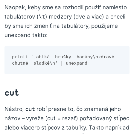
Naopak, keby sme sa rozhodli použiť namiesto
tabulátorov (
) medzery (dve a viac) a chceli
\t
by sme ich zmeniť na tabulátory, použijeme
unexpand takto:
printf 'jablká  hrušky  banány\nzdravé  
chutné  sladké\n' | unexpand
cut
Nástroj
robí presne to, čo znamená jeho
cut
názov – vyreže (cut = rezať) požadovaný stĺpec
alebo viacero stĺpcov z tabuľky. Takto napríklad