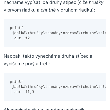
necháme vypísať iba druhý stĺpec (čiže
hrušky
v prvom riadku a
chutné
v druhom riadku):
printf 
'jablká\thrušky\tbanány\nzdravé\tchutné\tsladk
| cut -f2
Naopak, takto vynecháme druhá stĺpec a
vypíšeme prvý a tretí:
printf 
'jablká\thrušky\tbanány\nzdravé\tchutné\tsladk
| cut -f1,3
Ak namiesto čiarky zadáme spojovník,