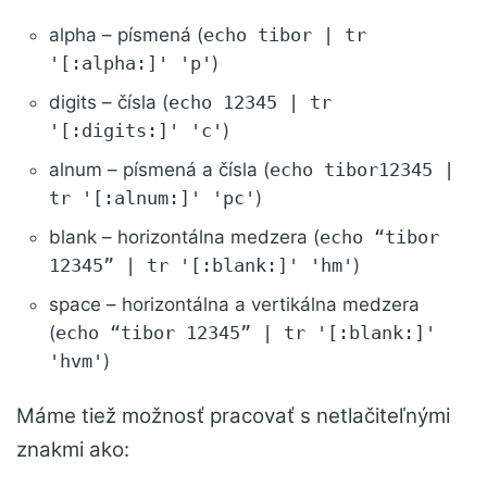
alpha – písmená (
echo tibor | tr
'[:alpha:]' 'p'
)
digits – čísla (
echo 12345 | tr
'[:digits:]' 'c'
)
alnum – písmená a čísla (
echo tibor12345 |
tr '[:alnum:]' 'pc'
)
blank – horizontálna medzera (
echo “tibor
12345” | tr '[:blank:]' 'hm'
)
space – horizontálna a vertikálna medzera
(
echo “tibor 12345” | tr '[:blank:]'
'hvm'
)
Máme tiež možnosť pracovať s netlačiteľnými
znakmi ako: