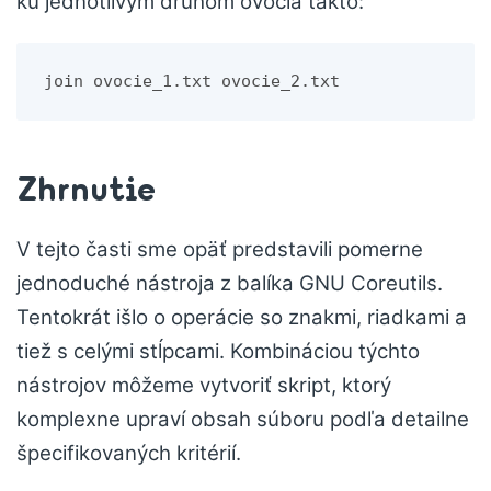
ku jednotlivým druhom ovocia takto:
join ovocie_1.txt ovocie_2.txt
Zhrnutie
V tejto časti sme opäť predstavili pomerne
jednoduché nástroja z balíka GNU Coreutils.
Tentokrát išlo o operácie so znakmi, riadkami a
tiež s celými stĺpcami. Kombináciou týchto
nástrojov môžeme vytvoriť skript, ktorý
komplexne upraví obsah súboru podľa detailne
špecifikovaných kritérií.