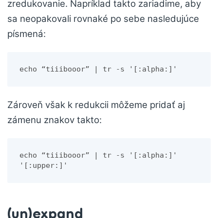
zredukovanie. Napríklad takto zariadime, aby
sa neopakovali rovnaké po sebe nasledujúce
písmená:
echo “tiiibooor” | tr -s '[:alpha:]'
Zároveň však k redukcii môžeme pridať aj
zámenu znakov takto:
echo “tiiibooor” | tr -s '[:alpha:]' 
'[:upper:]'
(un)expand