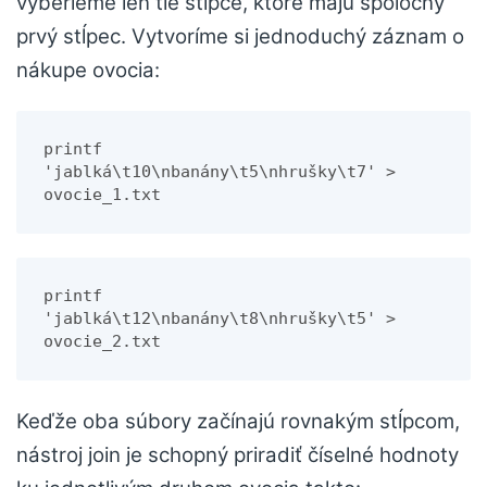
vyberieme len tie stĺpce, ktoré majú spoločný
prvý stĺpec. Vytvoríme si jednoduchý záznam o
nákupe ovocia:
printf 
'jablká\t10\nbanány\t5\nhrušky\t7' > 
ovocie_1.txt
printf 
'jablká\t12\nbanány\t8\nhrušky\t5' > 
ovocie_2.txt
Keďže oba súbory začínajú rovnakým stĺpcom,
nástroj join je schopný priradiť číselné hodnoty