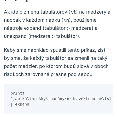
Ak ide o zmenu tabulátorov (
) na medzery a
\t
naopak v každom riadku (
), použijeme
\n
nástroje expand (tabulátor > medzera) a
unexpand (medzera > tabulátor).
Keby sme napríklad spustili tento príkaz, zistili
by sme, že každý tabulátor sa zmenil na taký
počet medzier, po ktorom budú slová v oboch
riadkoch zarovnané presne pod sebou:
printf 
'jablká\thrušky\tbanány\nzdravé\tchutné\tsladk
| expand