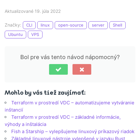
Aktualizované 19. júla 2022
Značky:
CLI
linux
open-source
server
Shell
Ubuntu
VPS
Bol pre vás tento návod nápomocný?
Mohlo by vás tiež zaujímať:
Terraform v prostredí VDC – automatizujeme vytváranie
inštancií
Terraform v prostredí VDC – základné informácie,
výhody a inštalácia
Fish a Starship – vylepšujeme linuxový príkazový riadok
Základné linuxové nástroje vylepšené v jazyku Rust