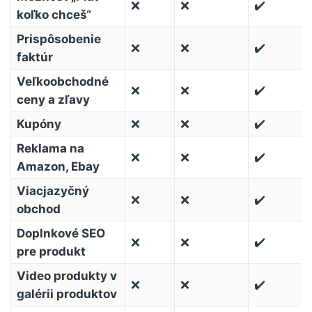
❌
❌
✔️
koľko chceš“
Prispôsobenie
❌
❌
✔️
faktúr
Veľkoobchodné
❌
❌
✔️
ceny a zľavy
Kupóny
❌
❌
✔️
Reklama na
❌
❌
✔️
Amazon, Ebay
Viacjazyčný
❌
❌
✔️
obchod
Doplnkové SEO
❌
❌
✔️
pre produkt
Video produkty v
❌
❌
✔️
galérii produktov