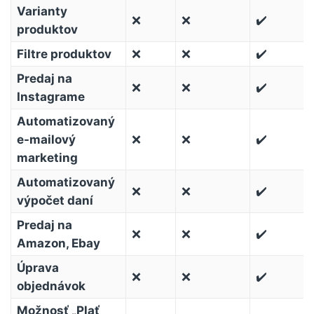
Varianty
❌
❌
✔️
produktov
Filtre produktov
❌
❌
✔️
Predaj na
❌
❌
✔️
Instagrame
Automatizovaný
e-mailový
❌
❌
✔️
marketing
Automatizovaný
❌
❌
✔️
výpočet daní
Predaj na
❌
❌
✔️
Amazon, Ebay
Úprava
❌
❌
✔️
objednávok
Možnosť „Plať