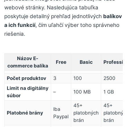
webové stránky. Nasledujúca tabuľka
poskytuje detailný prehľad jednotlivých
balíkov
a ich funkcií
, čím uľahčí výber toho správneho
riešenia.
Názov E-
Free
Basic
Professio
commerce balíka
Počet produktov
3
100
2500
Limit na digitálny
–
100 MB
1 GB
súbor
45+
45+
Iba
Platobné brány
platobných
platobnýc
Paypal
brán
brán