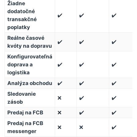
Žiadne
dodatočné
✔️
✔️
✔️
transakčné
poplatky
Reálne časové
✔️
✔️
✔️
kvóty na dopravu
Konfigurovateľná
doprava a
✔️
✔️
✔️
logistika
Analýza obchodu
✔️
✔️
✔️
Sledovanie
❌
✔️
✔️
zásob
Predaj na FCB
❌
✔️
✔️
Predaj na FCB
❌
❌
✔️
messenger