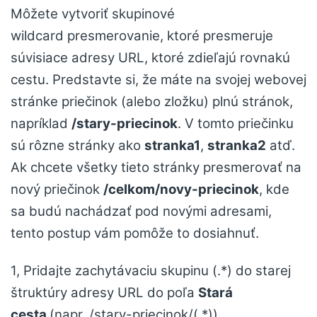
Môžete vytvoriť skupinové
wildcard presmerovanie, ktoré presmeruje
súvisiace adresy URL, ktoré zdieľajú rovnakú
cestu. Predstavte si, že máte na svojej webovej
stránke priečinok (alebo zložku) plnú stránok,
napríklad
/stary-priecinok
. V tomto priečinku
sú rôzne stránky ako
stranka1
,
stranka2
atď.
Ak chcete všetky tieto stránky presmerovať na
nový priečinok
/celkom/novy-priecinok
, kde
sa budú nachádzať pod novými adresami,
tento postup vám pomôže to dosiahnuť.
1, Pridajte zachytávaciu skupinu (.*) do starej
štruktúry adresy URL do poľa
Stará
cesta
(napr. /stary-priecinok/(.*))