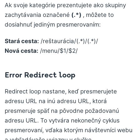
Ak svoje kategórie prezentujete ako skupiny
zachytávania označené
(.*)
, môžete to
dosiahnuť jediným presmerovaním:
Stará cesta:
/reštaurácia/(.*)/(.*)/
Nová cesta:
/menu/$1/$2/
Error Redirect loop
Redirect loop nastane, keď presmerujete
adresu URL na inú adresu URL, ktorá
presmeruje späť na pôvodne požadovanú
adresu URL. To vytvára nekonečný cyklus
presmerovaní, vďaka ktorým návštevníci webu
a vyhľadávače uviaznu v slučke.