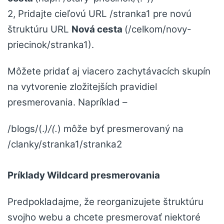
2, Pridajte cieľovú URL /stranka1 pre novú
štruktúru URL
Nová cesta
(/celkom/novy-
priecinok/stranka1).
Môžete pridať aj viacero zachytávacích skupín
na vytvorenie zložitejších pravidiel
presmerovania. Napríklad –
/blogs/(.
)/(.
) môže byť presmerovaný na
/clanky/stranka1/stranka2
Príklady Wildcard presmerovania
Predpokladajme, že reorganizujete štruktúru
svojho webu a chcete presmerovať niektoré