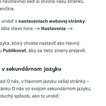
ši návštevníci keď si otvoria vašu stránku.
venčina.
 urobiť v
nastaveniach webovej stránky
.
 lište vľavo hore —>
Nastavenia
—>
zyka, ktorý chcete nastaviť ako hlavný.
ku
Publikovať
, aby sa tieto zmeny prejavili.
 v sekundárnom jazyku
klad O nás, v hlavnom jazyku vašej stránky –
tránku O nás vo svojom sekundárnom jazyku,
noduchý spôsob, ako to urobiť.