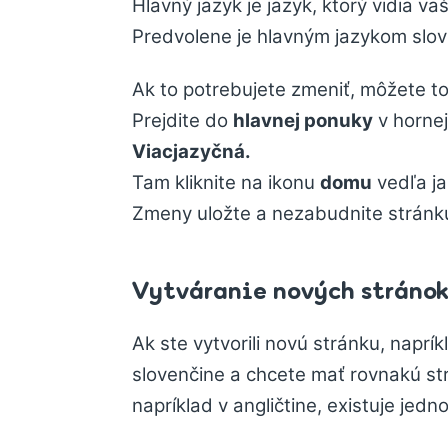
Hlavný jazyk je jazyk, ktorý vidia va
Predvolene je hlavným jazykom slo
Ak to potrebujete zmeniť, môžete to
Prejdite do
hlavnej ponuky
v hornej
Viacjazyčná.
Tam kliknite na ikonu
domu
vedľa ja
Zmeny uložte a nezabudnite strán
Vytváranie nových stránok
Ak ste vytvorili novú stránku, naprí
slovenčine a chcete mať rovnakú s
napríklad v angličtine, existuje jed