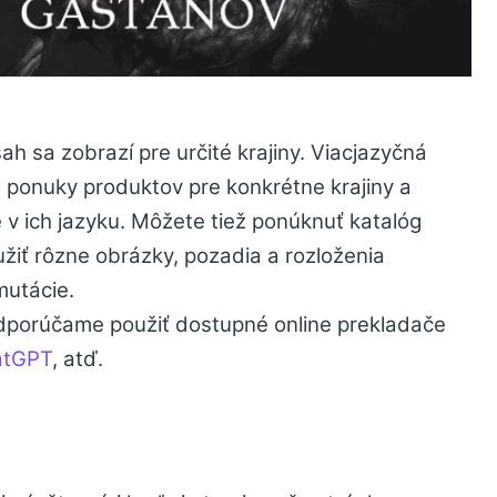
sah sa zobrazí pre určité krajiny. Viacjazyčná
ponuky produktov pre konkrétne krajiny a
 v ich jazyku. Môžete tiež ponúknuť katalóg
žiť rôzne obrázky, pozadia a rozloženia
mutácie.
odporúčame použiť dostupné online prekladače
atGPT
, atď.