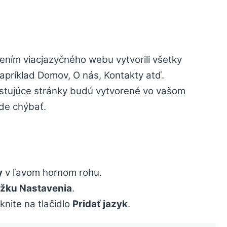
ením viacjazyčného webu vytvorili všetky
apríklad Domov, O nás, Kontakty atď.
istujúce stránky budú vytvorené vo vašom
ude chýbať.
y
v ľavom hornom rohu.
ožku Nastavenia
.
iknite na tlačidlo
Pridať jazyk
.