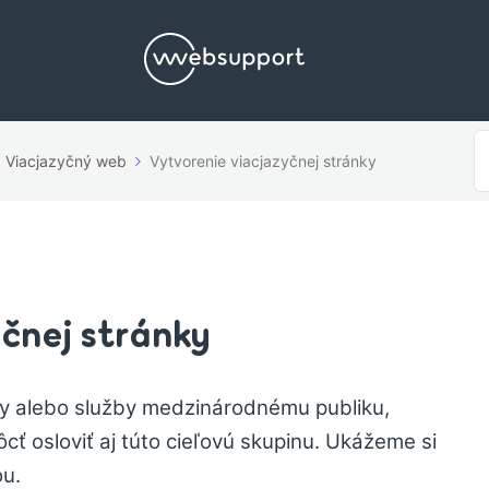
V
Viacjazyčný web
Vytvorenie viacjazyčnej stránky
p
čnej stránky
y alebo služby medzinárodnému publiku,
ť osloviť aj túto cieľovú skupinu. Ukážeme si
ou.