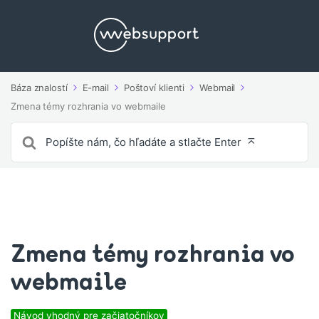
Báza znalostí
E-mail
Poštoví klienti
Webmail
Zmena témy rozhrania vo webmaile
Vyhľadávanie
pre
Zmena témy rozhrania vo
webmaile
Návod vhodný pre začiatočníkov