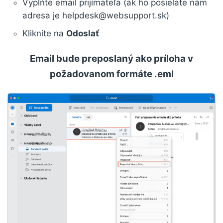
Vyplňte email prijímateľa (ak ho posielate nám
adresa je helpdesk@websupport.sk)
Kliknite na
Odoslať
Email bude preposlaný ako príloha v
požadovanom formáte .eml