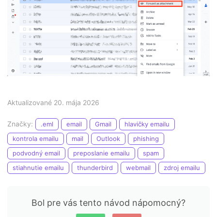
Aktualizované 20. mája 2026
Značky:
.eml
email
Gmail
hlavičky emailu
kontrola emailu
mail
Outlook
phishing
podvodný email
preposlanie emailu
spam
stiahnutie emailu
thunderbird
webmail
zdroj emailu
Bol pre vás tento návod nápomocný?