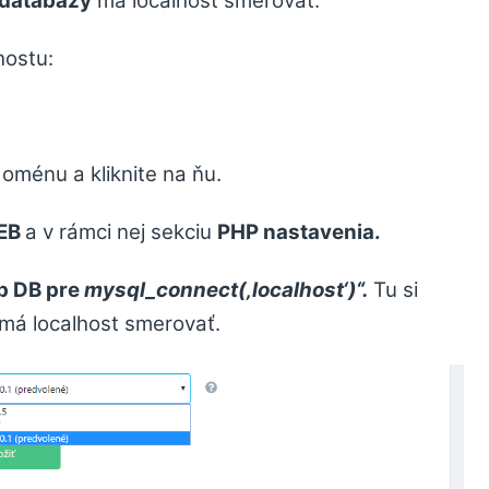
 databázy
má localhost smerovať.
hostu:
oménu a kliknite na ňu.
EB
a v rámci nej sekciu
PHP nastavenia.
p DB pre
mysql_connect(‚localhost‘)“.
Tu si
 má localhost smerovať.