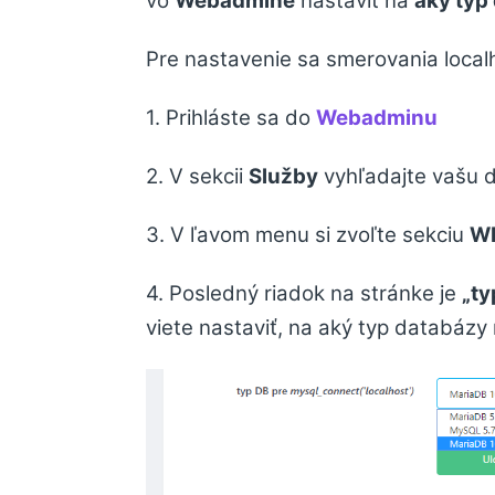
vo
Webadmine
nastavit na
aký typ
Pre nastavenie sa smerovania local
1. Prihláste sa do
Webadminu
2. V sekcii
Služby
vyhľadajte vašu d
3. V ľavom menu si zvoľte sekciu
W
4. Posledný riadok na stránke je
„ty
viete nastaviť, na aký typ databázy