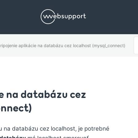
V
ripojenie aplikácie na databázu cez localhost (mysql_connect)
p
e na databázu cez
onnect)
iu na databázu cez localhost, je potrebné