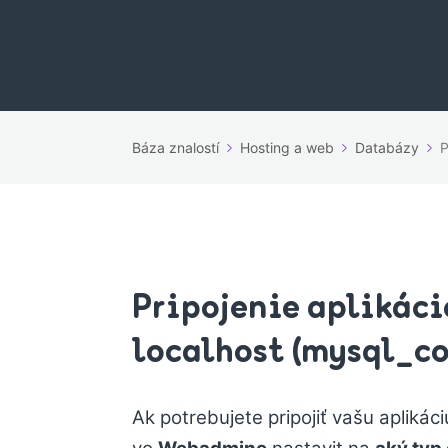
Báza znalostí
Hosting a web
Databázy
P
Pripojenie aplikáci
localhost (mysql_c
Ak potrebujete pripojiť vašu aplikác