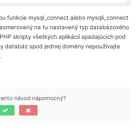
ou funkcie mysql_connect alebo mysqli_connect
 nasmerovaný na tu nastavený typ databázového
 PHP skripty všetkých aplikácií spadajúcich pod
py databáz spod jednej domény nepoužívajte
.
 tento návod nápomocný?