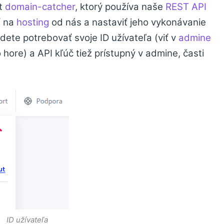
pt
domain-catcher
, ktorý používa naše
REST API
ť na
hosting
od nás a nastaviť jeho vykonávanie
udete potrebovať svoje ID užívateľa (viť v
admine
hore) a API kľúč tiež prístupný v admine, časti
ID užívateľa