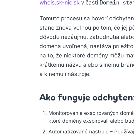
whois.sk-nic.sk
v časti
Domain sta
Tomuto procesu sa hovorí odchyten
stane znova voľnou po tom, čo jej pô
dôvodu nezáujmu, zabudnutia alebo
doména uvoľnená, nastáva príležito
na to, že niektoré domény môžu ma
krátkemu názvu alebo silnému brandu)
a k nemu i nástroje.
Ako funguje odchyte
Monitorovanie exspirovaných domén 
ktoré domény exspirovali alebo bu
Automatizované nástroje – Používajú