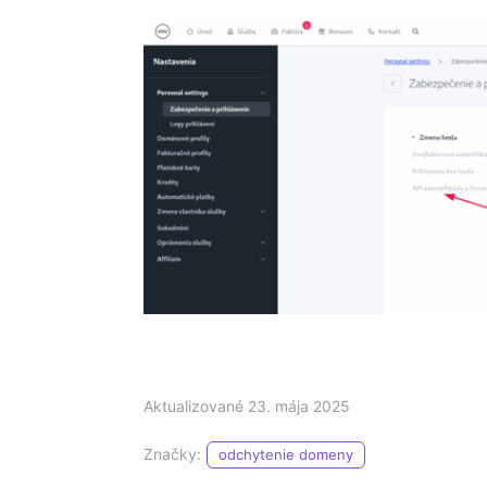
Aktualizované 23. mája 2025
Značky:
odchytenie domeny