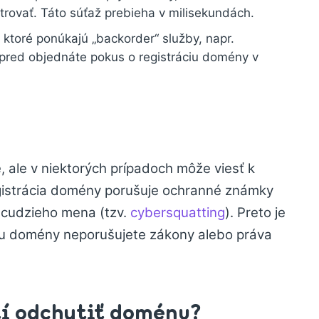
rovať. Táto súťaž prebieha v milisekundách.
y, ktoré ponúkajú „backorder“ služby, napr.
opred objednáte pokus o registráciu domény v
 ale v niektorých prípadoch môže viesť k
gistrácia domény porušuje ochranné známky
z cudzieho mena (tzv.
cybersquatting
). Preto je
áciou domény neporušujete zákony alebo práva
tí odchytiť doménu?