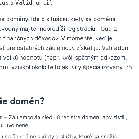
a
tus
Valid until
ie domény. Ide o situáciu, kedy sa doména
vodný majiteľ nepredĺži registráciu – buď z
 finančných dôvodov. V momente, keď je
sť pre ostatných záujemcov získať ju. Vzhľadom
ť veľkú hodnotu (napr. kvôli spätným odkazom,
, vznikol okolo tejto aktivity špecializovaný trh
nie domén?
– Záujemcovia sledujú registre domén, aby zistili,
dú uvoľnené.
 sa špeciálne skripty a služby, ktoré sa snažia