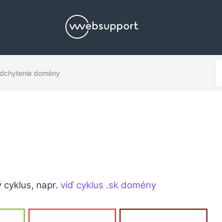
V
dchytenie domény
p
 cyklus, napr.
viď cyklus .sk domény