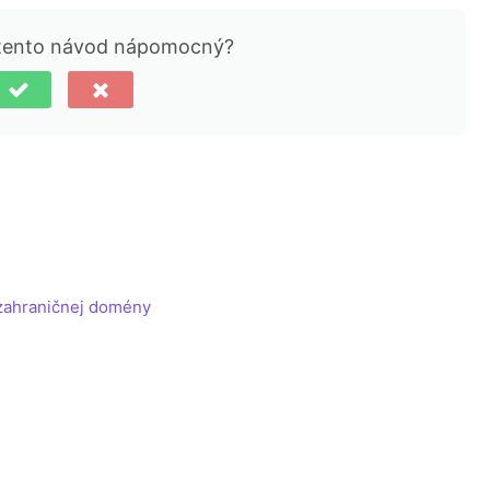
 tento návod nápomocný?
i zahraničnej domény