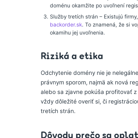
doménu okamžite po uvoľnení regist
Služby tretích strán – Existujú firm
backorder.sk
. To znamená, že si v
okamihu jej uvoľnenia.
Riziká a etika
Odchytenie domény nie je nelegálne,
právnym sporom, najmä ak nová re
alebo sa zjavne pokúša profitovať 
vždy dôležité overiť si, či registr
tretích strán.
Dôvody prečo sa opla