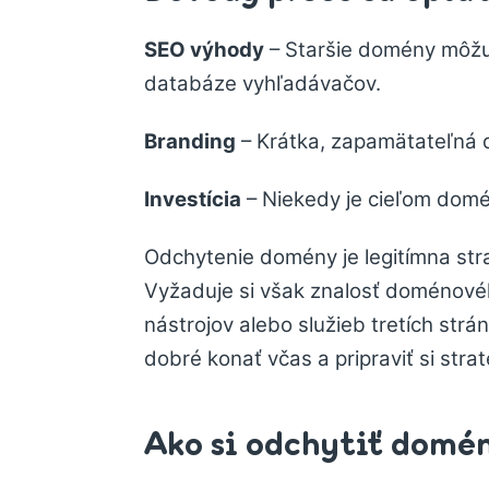
SEO výhody
– Staršie domény môžu
databáze vyhľadávačov.
Branding
– Krátka, zapamätateľná 
Investícia
– Niekedy je cieľom domén
Odchytenie domény je legitímna stra
Vyžaduje si však znalosť doménového
nástrojov alebo služieb tretích strá
dobré konať včas a pripraviť si strat
Ako si odchytiť domé