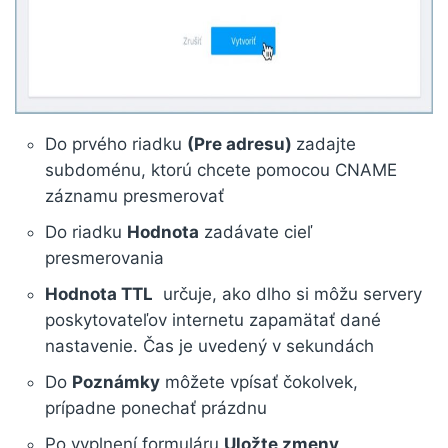
Do prvého riadku
(Pre adresu)
zadajte
subdoménu, ktorú chcete pomocou CNAME
záznamu presmerovať
Do riadku
Hodnota
zadávate cieľ
presmerovania
Hodnota TTL
určuje, ako dlho si môžu servery
poskytovateľov internetu zapamätať dané
nastavenie. Čas je uvedený v sekundách
Do
Poznámky
môžete vpísať čokolvek,
prípadne ponechať prázdnu
Po vyplnení formuláru
Uložte zmeny