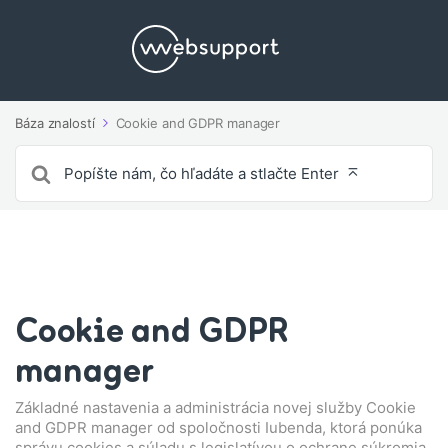
Báza znalostí
Cookie and GDPR manager
Vyhľadávanie
pre
Cookie and GDPR
manager
Základné nastavenia a administrácia novej služby Cookie
and GDPR manager od spoločnosti Iubenda, ktorá ponúka
správu cookies a súladu s legislatívou o ochrane súkromia,